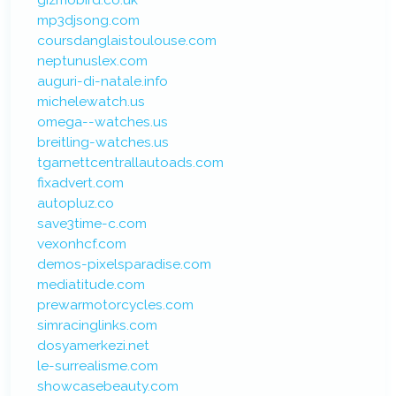
mp3djsong.com
coursdanglaistoulouse.com
neptunuslex.com
auguri-di-natale.info
michelewatch.us
omega--watches.us
breitling-watches.us
tgarnettcentrallautoads.com
fixadvert.com
autopluz.co
save3time-c.com
vexonhcf.com
demos-pixelsparadise.com
mediatitude.com
prewarmotorcycles.com
simracinglinks.com
dosyamerkezi.net
le-surrealisme.com
showcasebeauty.com