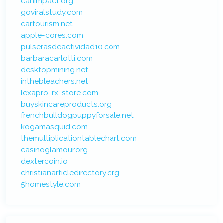
canimpact.org
goviralstudy.com
cartourism.net
apple-cores.com
pulserasdeactividad10.com
barbaracarlotti.com
desktopmining.net
inthebleachers.net
lexapro-rx-store.com
buyskincareproducts.org
frenchbulldogpuppyforsale.net
kogamasquid.com
themultiplicationtablechart.com
casinoglamour.org
dextercoin.io
christianarticledirectory.org
5homestyle.com