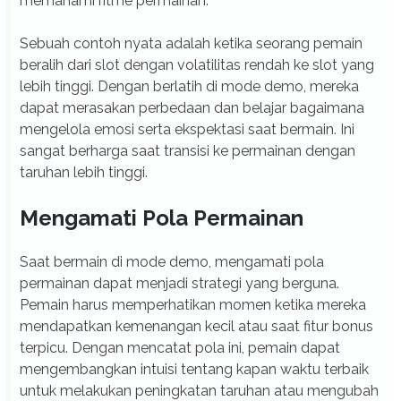
memahami ritme permainan.
Sebuah contoh nyata adalah ketika seorang pemain
beralih dari slot dengan volatilitas rendah ke slot yang
lebih tinggi. Dengan berlatih di mode demo, mereka
dapat merasakan perbedaan dan belajar bagaimana
mengelola emosi serta ekspektasi saat bermain. Ini
sangat berharga saat transisi ke permainan dengan
taruhan lebih tinggi.
Mengamati Pola Permainan
Saat bermain di mode demo, mengamati pola
permainan dapat menjadi strategi yang berguna.
Pemain harus memperhatikan momen ketika mereka
mendapatkan kemenangan kecil atau saat fitur bonus
terpicu. Dengan mencatat pola ini, pemain dapat
mengembangkan intuisi tentang kapan waktu terbaik
untuk melakukan peningkatan taruhan atau mengubah