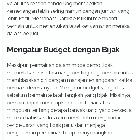
volatilitas rendah cenderung memberikan
kemenangan lebih sering namun dengan jumlah yang
lebih kecil. Memahami karakteristik ini membantu
pemain untuk menentukan level kenyamanan mereka
dalam berjudi.
Mengatur Budget dengan Bijak
Meskipun permainan dalam mode demo tidak
memerlukan investasi uang, penting bagi pemain untuk
membiasakan diri dengan manajemen anggaran ketika
bermain di versi nyata. Mengatur budget yang jelas
sebelum bermain adalah langkah yang bijak. Misalnya,
pemain dapat menetapkan batas harian atau
mingguan tentang berapa banyak uang yang bersedia
mereka habiskan. Ini akan membantu menghindari
pengeluaran yang tidak perlu dan menjaga
pengalaman permainan tetap menyenangkan.