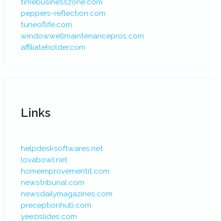
timebusinesszone.com
peppers-reflection.com
tuneoflife.com
windowwellmaintenancepros.com
affiliateholder.com
Links
helpdesksoftwares.net
lovabowl.net
homeimprovementit.com
newstribunal.com
newsdailymagazines.com
preceptionhub.com
yeezislides.com