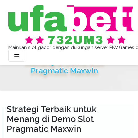
Skip
to
content
Slot Gacor
Mainkan slot gacor dengan dukungan server PKV Games dan
Strategi Terbaik untuk
Menang di Demo Slot
Pragmatic Maxwin
Strategi Terbaik untuk
Menang di Demo Slot
Pragmatic Maxwin