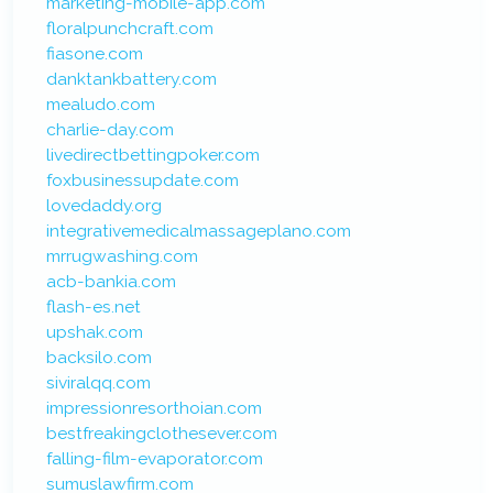
marketing-mobile-app.com
floralpunchcraft.com
fiasone.com
danktankbattery.com
mealudo.com
charlie-day.com
livedirectbettingpoker.com
foxbusinessupdate.com
lovedaddy.org
integrativemedicalmassageplano.com
mrrugwashing.com
acb-bankia.com
flash-es.net
upshak.com
backsilo.com
siviralqq.com
impressionresorthoian.com
bestfreakingclothesever.com
falling-film-evaporator.com
sumuslawfirm.com