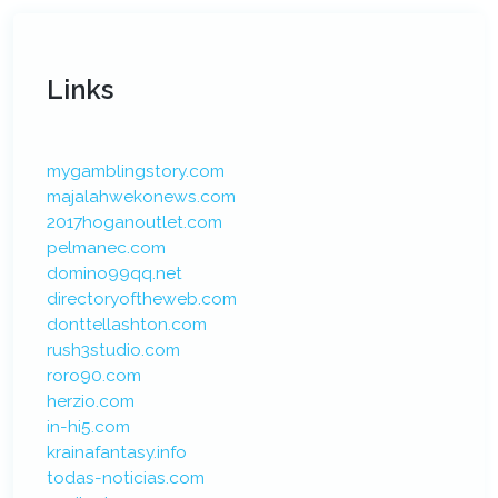
Links
mygamblingstory.com
majalahwekonews.com
2017hoganoutlet.com
pelmanec.com
domino99qq.net
directoryoftheweb.com
donttellashton.com
rush3studio.com
roro90.com
herzio.com
in-hi5.com
krainafantasy.info
todas-noticias.com