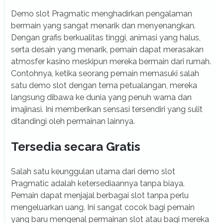
Demo slot Pragmatic menghadirkan pengalaman
bermain yang sangat menarik dan menyenangkan.
Dengan grafis berkualitas tinggi, animasi yang halus,
serta desain yang menarik, pemain dapat merasakan
atmosfer kasino meskipun mereka bermain dari rumah.
Contohnya, ketika seorang pemain memasuki salah
satu demo slot dengan tema petualangan, mereka
langsung dibawa ke dunia yang penuh warna dan
imajinasi. Ini memberikan sensasi tersendiri yang sulit
ditandingi oleh permainan lainnya.
Tersedia secara Gratis
Salah satu keunggulan utama dari demo slot
Pragmatic adalah ketersediaannya tanpa biaya.
Pemain dapat menjajal berbagai slot tanpa perlu
mengeluarkan uang. Ini sangat cocok bagi pemain
yang baru mengenal permainan slot atau bagi mereka