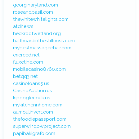
georginaryland.com
roseandbasil.com
thewhitewhitelights.com
atdhe.ws
heckrodtwetland.org
halfheardinthestillness.com
mybestmassagechair.com
ericreed.net
fluxetine.com
mobilecasino8760.com
betqq3.net
casinoloans5.us
CasinoAuction.us
kipooglecouk.us
mykitchennhome.com
aumoulinvert.com
thefoodiepassport.com
superwindowproject.com
papibakigrafo.com