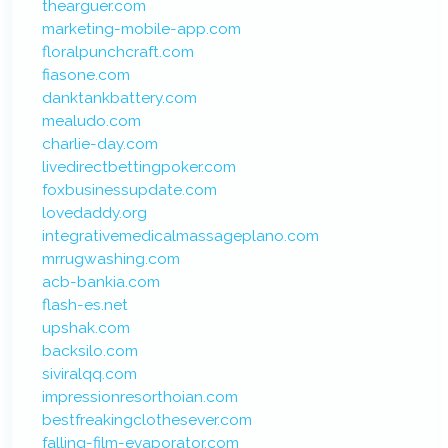
thearguer.com
marketing-mobile-app.com
floralpunchcraft.com
fiasone.com
danktankbattery.com
mealudo.com
charlie-day.com
livedirectbettingpoker.com
foxbusinessupdate.com
lovedaddy.org
integrativemedicalmassageplano.com
mrrugwashing.com
acb-bankia.com
flash-es.net
upshak.com
backsilo.com
siviralqq.com
impressionresorthoian.com
bestfreakingclothesever.com
falling-film-evaporator.com