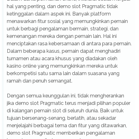
hal yang penting, dan demo slot Pragmatic tidak
ketinggalan dalam aspek ini. Banyak platform
menawarkan fitur sosial yang memungkinkan pemain
untuk berbagi pengalaman bermain, strategi, dan
kemenangan mereka dengan pemain lain. Hal ini
menciptakan rasa kebersamaan di antara para pemain.
Dalam beberapa kasus, pemain dapat menghadiri
turnamen atau acara khusus yang diadakan oleh
kasino online yang memungkinkan mereka untuk
berkompetisi satu sama lain dalam suasana yang
ramah dan penuh semangat.
Dengan semua keunggulan ini, tidak mengherankan
jika demo slot Pragmatic terus menjadi pilihan populer
di kalangan pemain slot di seluruh dunia. Baik untuk
tujuan bersenang-senang, berlatih, atau sekadar
menjelajahi berbagai tema dan fitur yang ditawarkan,
demo slot Pragmatic memberikan pengalaman