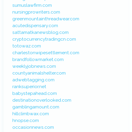
sumuslawfirm.com
nursingprowriters.com
greenmountainthreadwear.com
acutedispensary.com
sattamatkanewsblog.com
cryptocurrencytradingcn.com
totowaz.com
charlestonwipesettlement.com
brandfollowmarket.com
weeklyjobnews.com
countyanimalshelter.com
adwebtagging.com
ranksuperior.net
babystepahead.com
destinationoverlooked.com
gamblingamount.com
hillclimbwax.com
hnopse.com
occasionnews.com