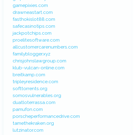
gamepixies.com
drawneastart.com
fasthokislot88.com
safecasinotips.com
jackpotchips.com
proelitesoftware.com
allcustomercarenumbers.com
familyblogger.xyz
chrisjohnslawgroup.com
klub-vulcan-online.com
breitkamp.com
tripleyresidence.com
softtorrents.org
somosvulnerables.org
duatloterrassa.com
pamufon.com
porscheperformancedrive.com
tamethekraken.org
lutzinator.com