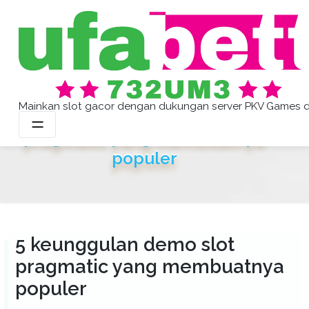
Skip
to
content
Casino Online
Mainkan slot gacor dengan dukungan server PKV Games dan
5 keunggulan demo slot
pragmatic yang membuatnya
populer
5 keunggulan demo slot
pragmatic yang membuatnya
populer