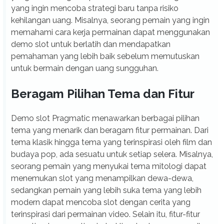
yang ingin mencoba strategi baru tanpa risiko
kehilangan uang. Misalnya, seorang pemain yang ingin
memahami cara kerja permainan dapat menggunakan
demo slot untuk berlatih dan mendapatkan
pemahaman yang lebih baik sebelum memutuskan
untuk bermain dengan uang sungguhan.
Beragam Pilihan Tema dan Fitur
Demo slot Pragmatic menawarkan berbagai pilihan
tema yang menarik dan beragam fitur permainan. Dari
tema klasik hingga tema yang terinspirasi oleh film dan
budaya pop, ada sesuatu untuk setiap selera. Misalnya,
seorang pemain yang menyukai tema mitologi dapat
menemukan slot yang menampilkan dewa-dewa,
sedangkan pemain yang lebih suka tema yang lebih
modern dapat mencoba slot dengan cerita yang
terinspirasi dari permainan video. Selain itu, fitur-fitur