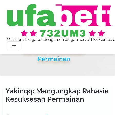
Skip
to
content
Pkv Games
Mainkan slot gacor dengan dukungan server PKV Games dan
Yakinqq: Mengungkap
Rahasia Kesuksesan
Permainan
Yakinqq: Mengungkap Rahasia
Kesuksesan Permainan