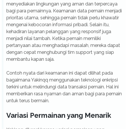
menyediakan lingkungan yang aman dan terpercaya
bagi para pemainnya. Keamanan data pemain menjadi
prioritas utama, sehingga pemain tidak perlu khawatir
mengenai kebocoran informasi pribadi. Selain itu,
kehadiran layanan pelanggan yang responsif juga
menjadi nilai tambah. Ketika pemain memiliki
pertanyaan atau menghadapi masalah, mereka dapat
dengan cepat menghubungi tim support yang siap
membantu kapan saja.
Contoh nyata dari keamanan ini dapat dilihat pada
bagaimana Yakinqq menggunakan teknologi enkripsi
terkini untuk melindungi data transaksi pemain. Hal ini
memberikan rasa nyaman dan aman bagi para pemain
untuk terus bermain.
Variasi Permainan yang Menarik