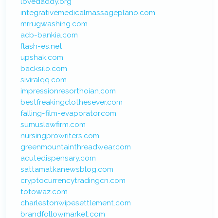
lovedaddy.org
integrativemedicalmassageplano.com
mrrugwashing.com
acb-bankia.com
flash-es.net
upshak.com
backsilo.com
siviralqq.com
impressionresorthoian.com
bestfreakingclothesever.com
falling-film-evaporator.com
sumuslawfirm.com
nursingprowriters.com
greenmountainthreadwear.com
acutedispensary.com
sattamatkanewsblog.com
cryptocurrencytradingcn.com
totowaz.com
charlestonwipesettlement.com
brandfollowmarket.com