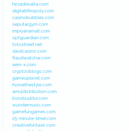
hirzadesalta.com
digitallifeopoly.com
casinobubbles.com
seputargym.com
impiyanamall.com
optguardian.com
totostreet.net
davilcasino.com
fraudwatchai.com
aem-x.com
cryptooblogs.com
gameuplevel.com
homethestyle.com
amuldistribution.com
borobuddur.com
wundermusic.com
gamefungames.com
25-minute-timer.com
creativefuntask.com