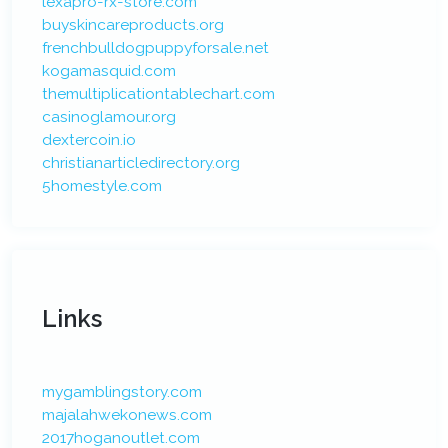
lexapro-rx-store.com
buyskincareproducts.org
frenchbulldogpuppyforsale.net
kogamasquid.com
themultiplicationtablechart.com
casinoglamour.org
dextercoin.io
christianarticledirectory.org
5homestyle.com
Links
mygamblingstory.com
majalahwekonews.com
2017hoganoutlet.com