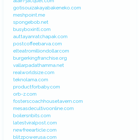
alain-jacquet.com
gotisouizakayabakeneko.com
meshpoint.me
spongebob.net
busyboxintl.com
auttayanratchapak.com
postcoffeebarva.com
elteatromilliondollar.com
burgerkingfranchise.org
vallarpadathamma.net
realworldsize.com
teknolama.com
productforbaby.com
orb-z.com
fosterscoachhousetavern.com
mesasdecultivoonline.com
boilersnbits.com
latestviralpost.com
newfreearticle.com
blitzpowerusa.com