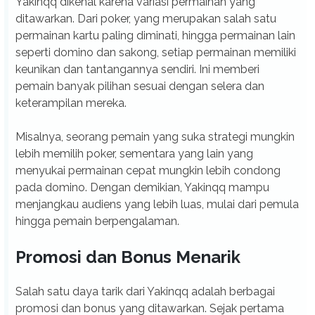
Yakinqq dikenal karena variasi permainan yang
ditawarkan. Dari poker, yang merupakan salah satu
permainan kartu paling diminati, hingga permainan lain
seperti domino dan sakong, setiap permainan memiliki
keunikan dan tantangannya sendiri. Ini memberi
pemain banyak pilihan sesuai dengan selera dan
keterampilan mereka.
Misalnya, seorang pemain yang suka strategi mungkin
lebih memilih poker, sementara yang lain yang
menyukai permainan cepat mungkin lebih condong
pada domino. Dengan demikian, Yakinqq mampu
menjangkau audiens yang lebih luas, mulai dari pemula
hingga pemain berpengalaman.
Promosi dan Bonus Menarik
Salah satu daya tarik dari Yakinqq adalah berbagai
promosi dan bonus yang ditawarkan. Sejak pertama