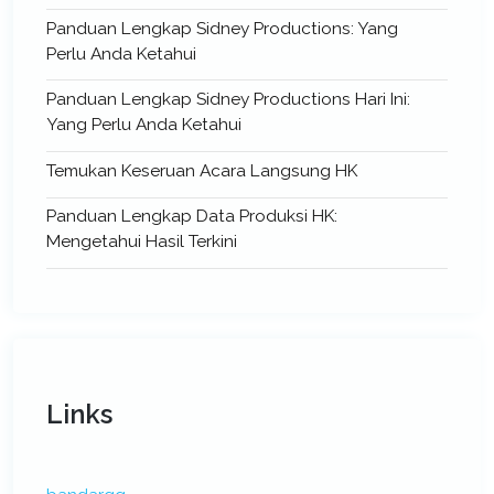
Panduan Lengkap Sidney Productions: Yang
Perlu Anda Ketahui
Panduan Lengkap Sidney Productions Hari Ini:
Yang Perlu Anda Ketahui
Temukan Keseruan Acara Langsung HK
Panduan Lengkap Data Produksi HK:
Mengetahui Hasil Terkini
Links