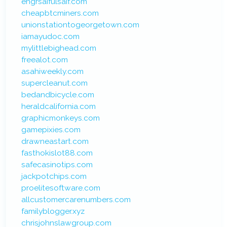
engrsaifulsaif.com
cheapbtcminers.com
unionstationtogeorgetown.com
iamayudoc.com
mylittlebighead.com
freealot.com
asahiweekly.com
supercleanut.com
bedandbicycle.com
heraldcalifornia.com
graphicmonkeys.com
gamepixies.com
drawneastart.com
fasthokislot88.com
safecasinotips.com
jackpotchips.com
proelitesoftware.com
allcustomercarenumbers.com
familyblogger.xyz
chrisjohnslawgroup.com