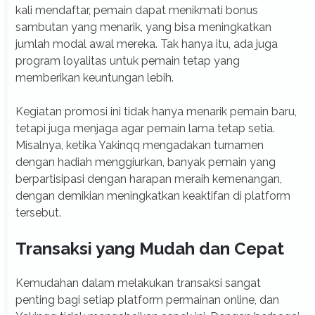
kali mendaftar, pemain dapat menikmati bonus
sambutan yang menarik, yang bisa meningkatkan
jumlah modal awal mereka. Tak hanya itu, ada juga
program loyalitas untuk pemain tetap yang
memberikan keuntungan lebih.
Kegiatan promosi ini tidak hanya menarik pemain baru,
tetapi juga menjaga agar pemain lama tetap setia.
Misalnya, ketika Yakinqq mengadakan turnamen
dengan hadiah menggiurkan, banyak pemain yang
berpartisipasi dengan harapan meraih kemenangan,
dengan demikian meningkatkan keaktifan di platform
tersebut.
Transaksi yang Mudah dan Cepat
Kemudahan dalam melakukan transaksi sangat
penting bagi setiap platform permainan online, dan