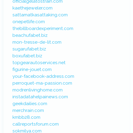
officialgelatostrain.com
kaethejeweler.com
sattamatkasattaking.com
onepetlife.com
thebillboardexperiment.com
beachufabet.biz
mon-tresse-de-lit.com
sugarufabet.biz
boxufabet.biz
topgearautoservices.net
figurine-jouet.com
your-facebook-address.com
perroquet-ma-passion.com
modrenlivinghome.com
instadatahelpainews.com
geekdailies.com
merchrain.com
kmbb28.com
callreportsforum.com
sokmilya.com