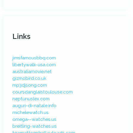
Links
jimsfamousbbq.com
libertywalk-usa.com
australiamovie.net
gizmobird.co.uk
mp3djsong.com
coursdanglaistoulouse.com
neptunuslex.com
auguri-di-natale.info
michelewatch.us
omega--watches.us
breitling-watches.us
tgarnettcentrallautoads.com