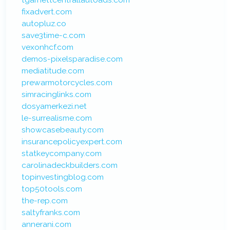
fixadvert.com
autopluz.co
save3time-c.com
vexonhcf.com
demos-pixelsparadise.com
mediatitude.com
prewarmotorcycles.com
simracinglinks.com
dosyamerkezi.net
le-surrealisme.com
showcasebeauty.com
insurancepolicyexpert.com
statkeycompany.com
carolinadeckbuilders.com
topinvestingblog.com
top50tools.com
the-rep.com
saltyfranks.com
annerani.com