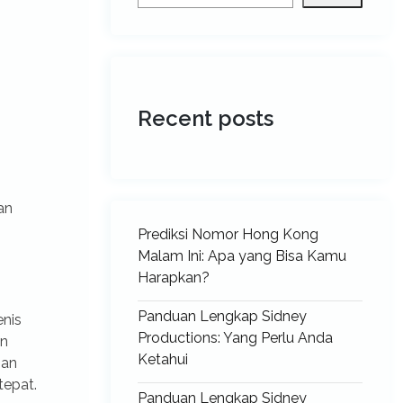
Recent posts
an
Prediksi Nomor Hong Kong
Malam Ini: Apa yang Bisa Kamu
Harapkan?
Panduan Lengkap Sidney
enis
Productions: Yang Perlu Anda
an
Ketahui
gan
tepat.
Panduan Lengkap Sidney