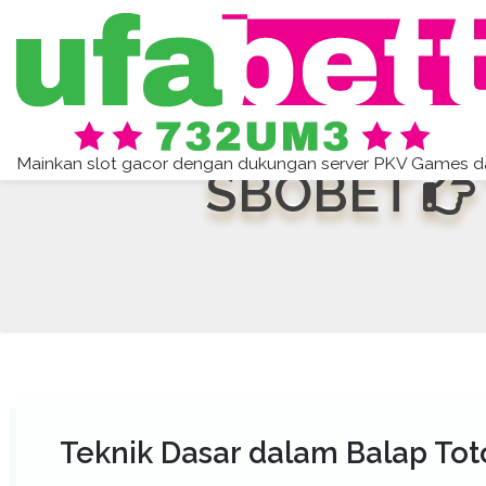
Skip
to
content
Mainkan slot gacor dengan dukungan server PKV Games dan 
SBOBET
Teknik Dasar dalam Balap Tot