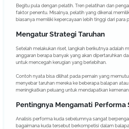
Begitu pula dengan pelatih. Tren pelatihan dan pen
faktor penentu. Misalnya, pelatih yang dikenal memil
biasanya memiliki kepercayaan lebih tinggi dari para 
Mengatur Strategi Taruhan
Setelah melakukan riset, langkah berikutnya adalah
anggaran berapa banyak yang akan dipertaruhkan dan b
untuk mencegah kerugian yang berlebihan.
Contoh nyata bisa dilihat pada pemain yang memutus
menyebar taruhan mereka ke beberapa balapan atau be
meningkatkan peluang untuk mendapatkan kemenanga
Pentingnya Mengamati Performa
Analisis performa kuda sebelumnya sangat berpengar
bagaimana kuda tersebut berkompetisi dalam balapan