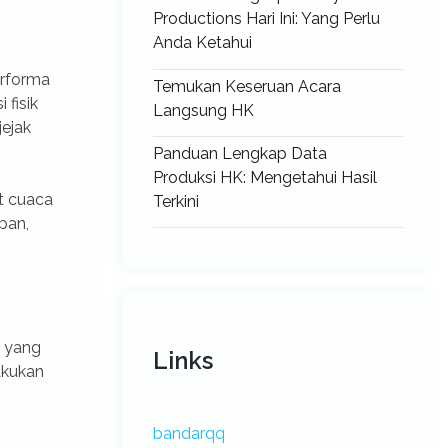
Productions Hari Ini: Yang Perlu
Anda Ketahui
erforma
Temukan Keseruan Acara
fisik
Langsung HK
ejak
Panduan Lengkap Data
Produksi HK: Mengetahui Hasil
t cuaca
Terkini
pan,
y yang
Links
akukan
bandarqq