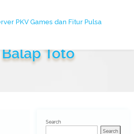
erver PKV Games dan Fitur Pulsa
 Balap Toto
Search
Search