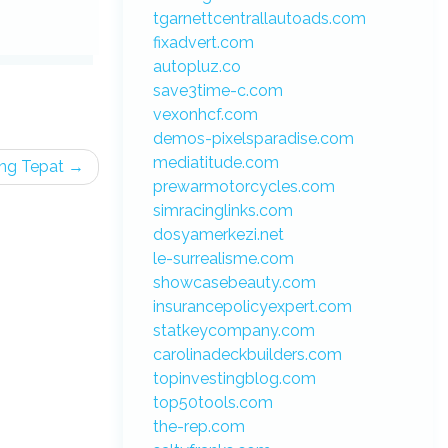
tgarnettcentrallautoads.com
fixadvert.com
autopluz.co
save3time-c.com
vexonhcf.com
demos-pixelsparadise.com
mediatitude.com
ang Tepat
prewarmotorcycles.com
simracinglinks.com
dosyamerkezi.net
le-surrealisme.com
showcasebeauty.com
insurancepolicyexpert.com
statkeycompany.com
carolinadeckbuilders.com
topinvestingblog.com
top50tools.com
the-rep.com