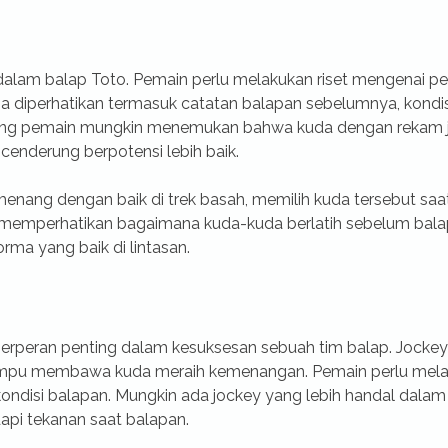
 dalam balap Toto. Pemain perlu melakukan riset mengenai p
 diperhatikan termasuk catatan balapan sebelumnya, kondisi 
eorang pemain mungkin menemukan bahwa kuda dengan rekam j
cenderung berpotensi lebih baik.
menang dengan baik di trek basah, memilih kuda tersebut saa
rlu memperhatikan bagaimana kuda-kuda berlatih sebelum bala
orma yang baik di lintasan.
 berperan penting dalam kesuksesan sebuah tim balap. Jocke
mampu membawa kuda meraih kemenangan. Pemain perlu mel
 kondisi balapan. Mungkin ada jockey yang lebih handal dalam
api tekanan saat balapan.