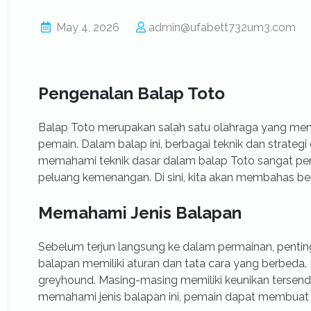
May 4, 2026
admin@ufabett732um3.com
Pengenalan Balap Toto
Balap Toto merupakan salah satu olahraga yang men
pemain. Dalam balap ini, berbagai teknik dan strateg
memahami teknik dasar dalam balap Toto sangat pen
peluang kemenangan. Di sini, kita akan membahas beb
Memahami Jenis Balapan
Sebelum terjun langsung ke dalam permainan, pentin
balapan memiliki aturan dan tata cara yang berbeda. 
greyhound. Masing-masing memiliki keunikan terse
memahami jenis balapan ini, pemain dapat membuat k