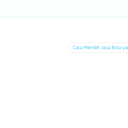
Cara Memilih Jasa Bola y