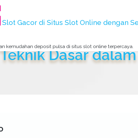
Slot Gacor di Situs Slot Online dengan S
kemudahan deposit pulsa di situs slot online terpercaya.
Teknik Dasar dalam
o