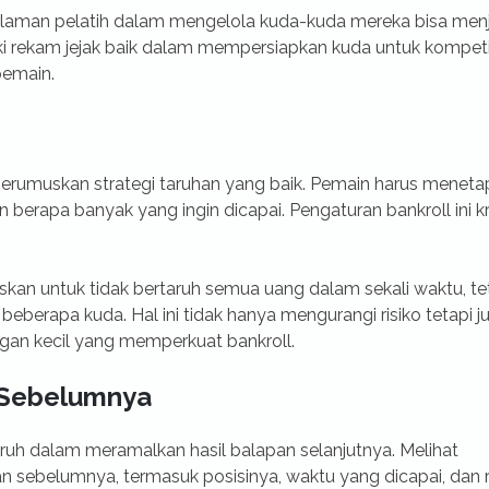
galaman pelatih dalam mengelola kuda-kuda mereka bisa men
iki rekam jejak baik dalam mempersiapkan kuda untuk kompeti
pemain.
 merumuskan strategi taruhan yang baik. Pemain harus menet
erapa banyak yang ingin dicapai. Pengaturan bankroll ini kr
kan untuk tidak bertaruh semua uang dalam sekali waktu, te
berapa kuda. Hal ini tidak hanya mengurangi risiko tetapi j
n kecil yang memperkuat bankroll.
 Sebelumnya
uh dalam meramalkan hasil balapan selanjutnya. Melihat
 sebelumnya, termasuk posisinya, waktu yang dicapai, dan 