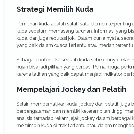
Strategi Memilih Kuda
Pemilihan kuda adalah salah satu elemen terpenting
kuda sebelum memasang taruhan. Informasi yang bisa
kuda, dan juga reputasi joki. Dalam dunia nyata, s
yang baik dalam cuaca tertentu atau medan tertentu 
Sebagai contoh, jika sebuah kuda sebelumnya telah 
hujan bisa jadi pilihan yang cerdas. Pemain juga pe
karena latihan yang baik dapat menjadi indikator perf
Mempelajari Jockey dan Pelatih
Selain memperhatikan kuda, jockey dan pelatih juga
berpengalaman dan memiliki keterampilan tinggi 
analisis terhadap rekam jejak jockey dalam berbagai
memimpin kuda di trek tertentu atau dalam menghad