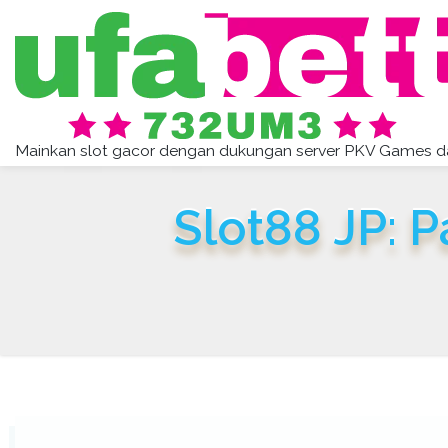
Skip
to
content
Mainkan slot gacor dengan dukungan server PKV Games dan 
Slot88 JP: 