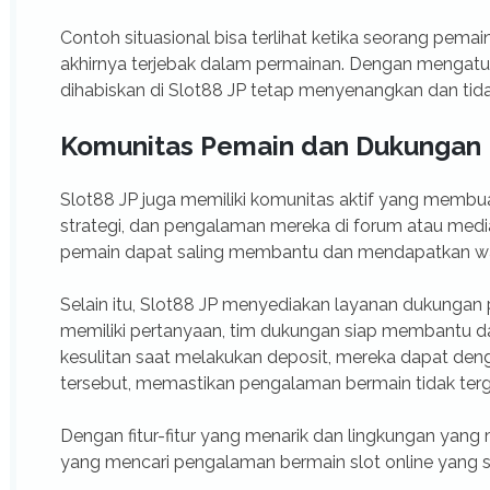
Contoh situasional bisa terlihat ketika seorang pe
akhirnya terjebak dalam permainan. Dengan mengat
dihabiskan di Slot88 JP tetap menyenangkan dan ti
Komunitas Pemain dan Dukungan
Slot88 JP juga memiliki komunitas aktif yang membua
strategi, dan pengalaman mereka di forum atau medi
pemain dapat saling membantu dan mendapatkan wa
Selain itu, Slot88 JP menyediakan layanan dukungan
memiliki pertanyaan, tim dukungan siap membantu da
kesulitan saat melakukan deposit, mereka dapat d
tersebut, memastikan pengalaman bermain tidak ter
Dengan fitur-fitur yang menarik dan lingkungan yang 
yang mencari pengalaman bermain slot online yang 