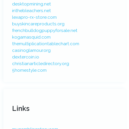
desktopmining.net
inthebleachers.net
lexapro-rx-store.com
buyskincareproducts.org
frenchbulldogpuppyforsale.net
kogamasquid.com
themultiplicationtablechart.com
casinoglamour.org
dextercoin.io
christianarticledirectory.org
5homestyle.com
Links