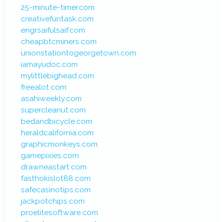
25-minute-timer.com
creativefuntask.com
engrsaifulsaif.com
cheapbtcminers.com
unionstationtogeorgetown.com
iamayudoc.com
mylittlebighead.com
freealot.com
asahiweekly.com
supercleanut.com
bedandbicycle.com
heraldcalifornia.com
graphicmonkeys.com
gamepixies.com
drawneastart.com
fasthokislot88.com
safecasinotips.com
jackpotchips.com
proelitesoftware.com