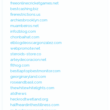
freeonlinecricketgames.net
bestcashing.biz
firerestrictions.us
archiesbrooklyn.com
muambeiros.net
infozblog.com
chonbaihat.com
elblogdeoscargonzalez.com
webpromote.net
steroids-store.co
arteydecoracion.net
fithog.com
bestlaptopbestmonitor.com
georginaryland.com
roseandbasil.com
thewhitewhitelights.com
atdhe.ws
heckrodtwetland.org
halfheardinthestillness.com