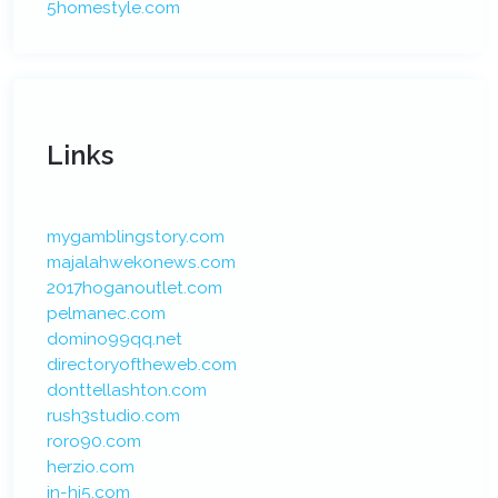
5homestyle.com
Links
mygamblingstory.com
majalahwekonews.com
2017hoganoutlet.com
pelmanec.com
domino99qq.net
directoryoftheweb.com
donttellashton.com
rush3studio.com
roro90.com
herzio.com
in-hi5.com