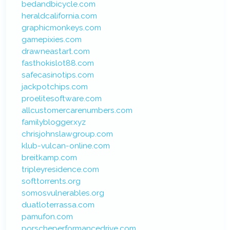
bedandbicycle.com
heraldcalifornia.com
graphicmonkeys.com
gamepixies.com
drawneastart.com
fasthokislot88.com
safecasinotips.com
jackpotchips.com
proelitesoftware.com
allcustomercarenumbers.com
familyblogger.xyz
chrisjohnslawgroup.com
klub-vulcan-online.com
breitkamp.com
tripleyresidence.com
softtorrents.org
somosvulnerables.org
duatloterrassa.com
pamufon.com
porscheperformancedrive.com