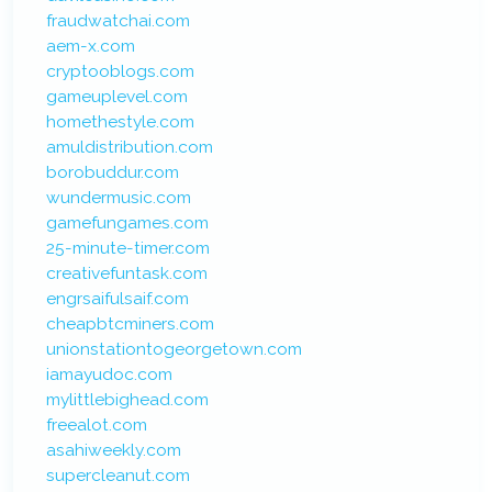
fraudwatchai.com
aem-x.com
cryptooblogs.com
gameuplevel.com
homethestyle.com
amuldistribution.com
borobuddur.com
wundermusic.com
gamefungames.com
25-minute-timer.com
creativefuntask.com
engrsaifulsaif.com
cheapbtcminers.com
unionstationtogeorgetown.com
iamayudoc.com
mylittlebighead.com
freealot.com
asahiweekly.com
supercleanut.com