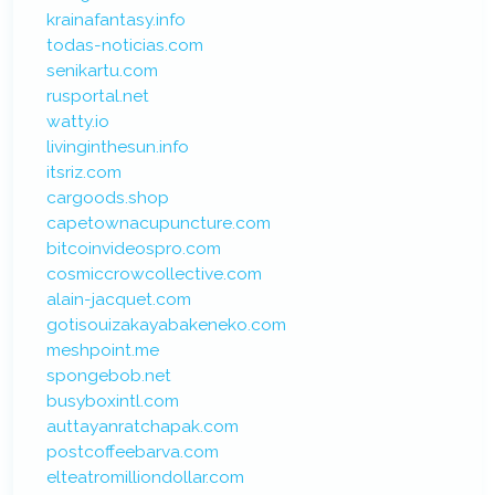
krainafantasy.info
todas-noticias.com
senikartu.com
rusportal.net
watty.io
livinginthesun.info
itsriz.com
cargoods.shop
capetownacupuncture.com
bitcoinvideospro.com
cosmiccrowcollective.com
alain-jacquet.com
gotisouizakayabakeneko.com
meshpoint.me
spongebob.net
busyboxintl.com
auttayanratchapak.com
postcoffeebarva.com
elteatromilliondollar.com