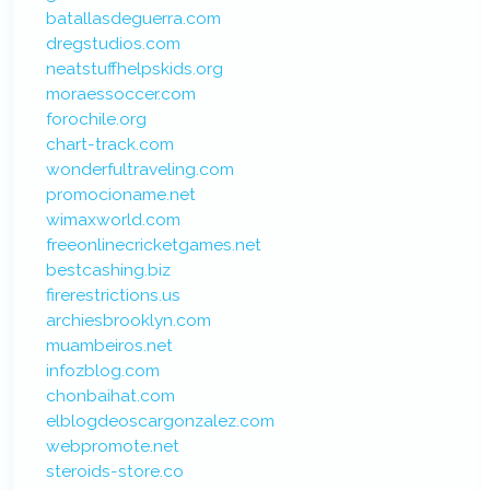
batallasdeguerra.com
dregstudios.com
neatstuffhelpskids.org
moraessoccer.com
forochile.org
chart-track.com
wonderfultraveling.com
promocioname.net
wimaxworld.com
freeonlinecricketgames.net
bestcashing.biz
firerestrictions.us
archiesbrooklyn.com
muambeiros.net
infozblog.com
chonbaihat.com
elblogdeoscargonzalez.com
webpromote.net
steroids-store.co