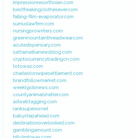
impressionresorthoian.com
bestfreakingclothesever.com
falling-film-evaporator.com
sumuslawfirm.com
nursingprowriters.com
greenmountainthreadwear.com
acutedispensary.com
sattamatkanewsblog.com
cryptocurrencytradingcn.com
totowaz.com
charlestonwipesettlement.com
brandfollowmarket.com
weeklyjobnews.com
countyanimalshelter.com
adwebtagging.com
ranksuperior.net
babystepahead.com
destinationoverlooked.com
gamblingamount.com
hillclimbwax.com