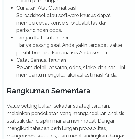
dalam perhitungan.
Gunakan Alat Otomatisasi
Spreadsheet atau software khusus dapat
mempercepat konversi probabilitas dan
perbandingan odds.
Jangan Ikut-ikutan Tren
Hanya pasang saat Anda yakin terdapat value
positif berdasarkan analisis Anda sendiri.
Catat Semua Taruhan
Rekam detail: pasaran, odds, stake, dan hasil. Ini
membantu mengukur akurasi estimasi Anda.
Rangkuman Sementara
Value betting bukan sekadar strategi taruhan,
melainkan pendekatan yang mengandalkan analisis
statistik dan disiplin manajemen modal. Dengan
mengikuti tahapan perhitungan probabilitas,
mengonversi ke odds, dan membandingkan dengan