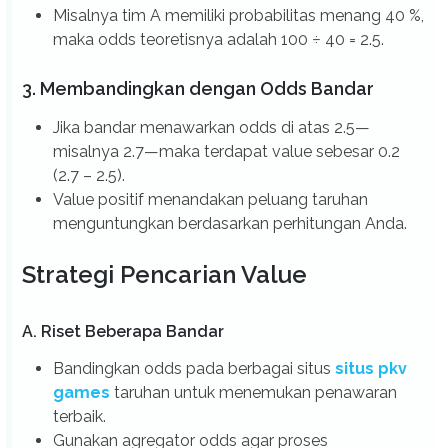
Misalnya tim A memiliki probabilitas menang 40 %,
maka odds teoretisnya adalah 100 ÷ 40 = 2.5.
3. Membandingkan dengan Odds Bandar
Jika bandar menawarkan odds di atas 2.5—
misalnya 2.7—maka terdapat value sebesar 0.2
(2.7 – 2.5).
Value positif menandakan peluang taruhan
menguntungkan berdasarkan perhitungan Anda.
Strategi Pencarian Value
A. Riset Beberapa Bandar
Bandingkan odds pada berbagai situs
situs pkv
games
taruhan untuk menemukan penawaran
terbaik.
Gunakan agregator odds agar proses