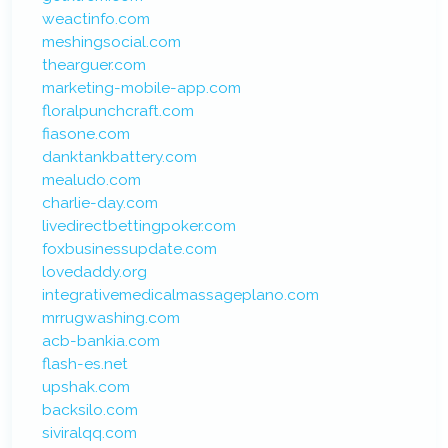
weactinfo.com
meshingsocial.com
thearguer.com
marketing-mobile-app.com
floralpunchcraft.com
fiasone.com
danktankbattery.com
mealudo.com
charlie-day.com
livedirectbettingpoker.com
foxbusinessupdate.com
lovedaddy.org
integrativemedicalmassageplano.com
mrrugwashing.com
acb-bankia.com
flash-es.net
upshak.com
backsilo.com
siviralqq.com