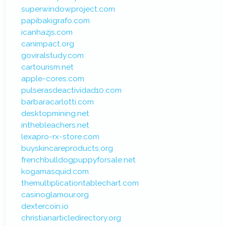
superwindowproject.com
papibakigrafo.com
icanhazjs.com
canimpact.org
goviralstudy.com
cartourism.net
apple-cores.com
pulserasdeactividad10.com
barbaracarlotti.com
desktopmining.net
inthebleachers.net
lexapro-rx-store.com
buyskincareproducts.org
frenchbulldogpuppyforsale.net
kogamasquid.com
themultiplicationtablechart.com
casinoglamour.org
dextercoin.io
christianarticledirectory.org