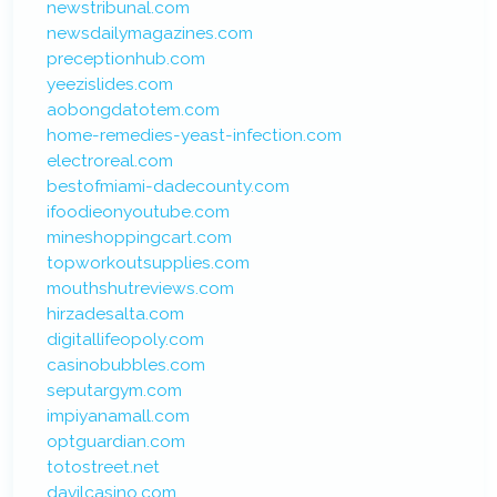
newstribunal.com
newsdailymagazines.com
preceptionhub.com
yeezislides.com
aobongdatotem.com
home-remedies-yeast-infection.com
electroreal.com
bestofmiami-dadecounty.com
ifoodieonyoutube.com
mineshoppingcart.com
topworkoutsupplies.com
mouthshutreviews.com
hirzadesalta.com
digitallifeopoly.com
casinobubbles.com
seputargym.com
impiyanamall.com
optguardian.com
totostreet.net
davilcasino.com