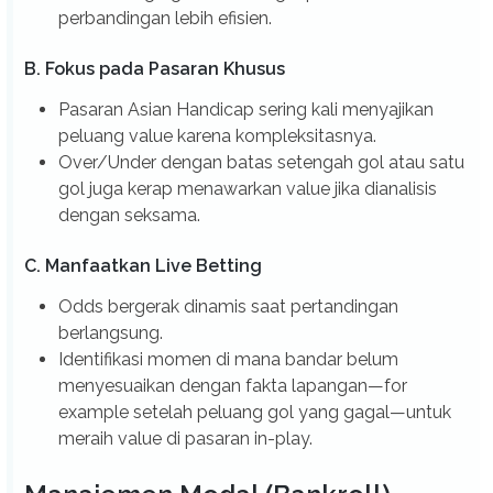
perbandingan lebih efisien.
B. Fokus pada Pasaran Khusus
Pasaran Asian Handicap sering kali menyajikan
peluang value karena kompleksitasnya.
Over/Under dengan batas setengah gol atau satu
gol juga kerap menawarkan value jika dianalisis
dengan seksama.
C. Manfaatkan Live Betting
Odds bergerak dinamis saat pertandingan
berlangsung.
Identifikasi momen di mana bandar belum
menyesuaikan dengan fakta lapangan—for
example setelah peluang gol yang gagal—untuk
meraih value di pasaran in-play.