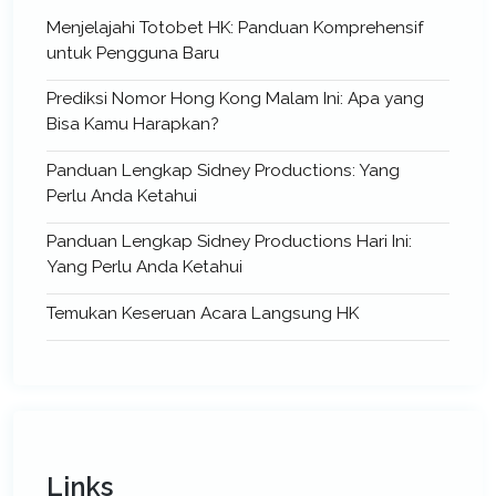
Menjelajahi Totobet HK: Panduan Komprehensif
untuk Pengguna Baru
Prediksi Nomor Hong Kong Malam Ini: Apa yang
Bisa Kamu Harapkan?
Panduan Lengkap Sidney Productions: Yang
Perlu Anda Ketahui
Panduan Lengkap Sidney Productions Hari Ini:
Yang Perlu Anda Ketahui
Temukan Keseruan Acara Langsung HK
Links