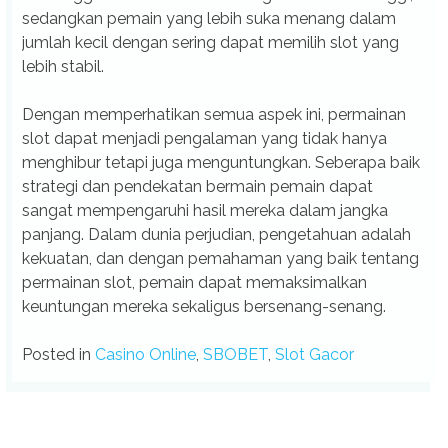
sedangkan pemain yang lebih suka menang dalam
jumlah kecil dengan sering dapat memilih slot yang
lebih stabil.
Dengan memperhatikan semua aspek ini, permainan
slot dapat menjadi pengalaman yang tidak hanya
menghibur tetapi juga menguntungkan. Seberapa baik
strategi dan pendekatan bermain pemain dapat
sangat mempengaruhi hasil mereka dalam jangka
panjang. Dalam dunia perjudian, pengetahuan adalah
kekuatan, dan dengan pemahaman yang baik tentang
permainan slot, pemain dapat memaksimalkan
keuntungan mereka sekaligus bersenang-senang.
Posted in
Casino Online
,
SBOBET
,
Slot Gacor