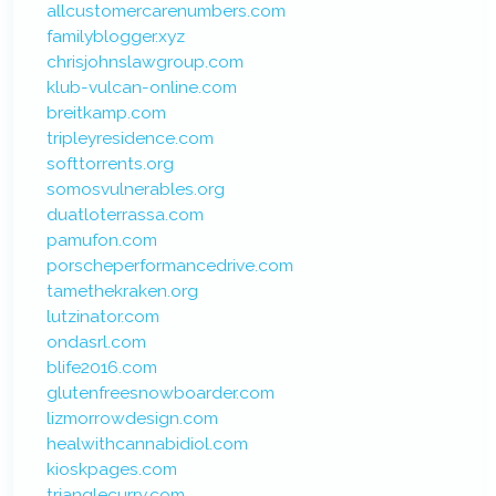
allcustomercarenumbers.com
familyblogger.xyz
chrisjohnslawgroup.com
klub-vulcan-online.com
breitkamp.com
tripleyresidence.com
softtorrents.org
somosvulnerables.org
duatloterrassa.com
pamufon.com
porscheperformancedrive.com
tamethekraken.org
lutzinator.com
ondasrl.com
blife2016.com
glutenfreesnowboarder.com
lizmorrowdesign.com
healwithcannabidiol.com
kioskpages.com
trianglecurry.com