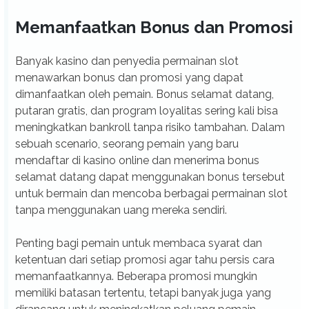
Memanfaatkan Bonus dan Promosi
Banyak kasino dan penyedia permainan slot
menawarkan bonus dan promosi yang dapat
dimanfaatkan oleh pemain. Bonus selamat datang,
putaran gratis, dan program loyalitas sering kali bisa
meningkatkan bankroll tanpa risiko tambahan. Dalam
sebuah scenario, seorang pemain yang baru
mendaftar di kasino online dan menerima bonus
selamat datang dapat menggunakan bonus tersebut
untuk bermain dan mencoba berbagai permainan slot
tanpa menggunakan uang mereka sendiri.
Penting bagi pemain untuk membaca syarat dan
ketentuan dari setiap promosi agar tahu persis cara
memanfaatkannya. Beberapa promosi mungkin
memiliki batasan tertentu, tetapi banyak juga yang