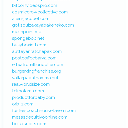
bitcoinvideospro.com
cosmiccrowcollective.com
alain-jacquet.com
gotisouizakayabakeneko.com
meshpoint.me
spongebob.net
busyboxintl.com
auttayanratchapak.com
postcoffeebarva.com
elteatromilliondollar.com
burgerkingfranchise.org
vallarpadathamma.net
realworldsize.com
teknolama.com
productforbaby.com
orb-z.com
fosterscoachhousetavern.com
mesasdecultivoonline.com
boilersnbits.com