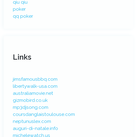
qiu qiu
poker
qq poker
Links
jimsfamousbbq.com
libertywalk-usa.com
australiamovie.net
gizmobird.co.uk
mp3djsong.com
coursdanglaistoulouse.com
neptunuslex.com
auguri-di-natale.info
michelewatch.us