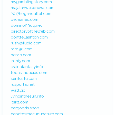
mygamblingstory.com
majalahwekonews.com
2017hoganoutlet.com
pelmanec.com
domino99qq.net
directoryoftheweb.com
donttellashton.com
rush3studio.com
roro90.com
herzio.com
in-hi5.com
krainafantasy.info
todas-noticias.com
senikartu.com
rusportal.net
watty.io
livinginthesun.info
itsriz.com
cargoods.shop
capetownacupuncture.com