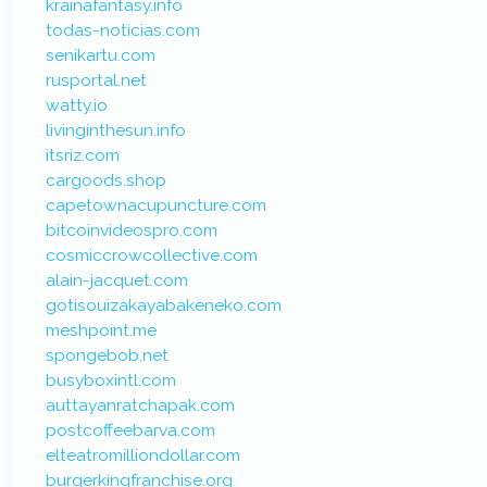
krainafantasy.info
todas-noticias.com
senikartu.com
rusportal.net
watty.io
livinginthesun.info
itsriz.com
cargoods.shop
capetownacupuncture.com
bitcoinvideospro.com
cosmiccrowcollective.com
alain-jacquet.com
gotisouizakayabakeneko.com
meshpoint.me
spongebob.net
busyboxintl.com
auttayanratchapak.com
postcoffeebarva.com
elteatromilliondollar.com
burgerkingfranchise.org