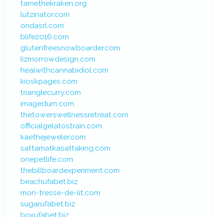
tamethekraken.org
lutzinator.com
ondasrl.com
blife2016.com
glutenfreesnowboarder.com
lizmorrowdesign.com
healwithcannabidiol.com
kioskpages.com
trianglecurry.com
imagedum.com
thetowerswellnessretreat.com
officialgelatostrain.com
kaethejeweler.com
sattamatkasattaking.com
onepetlife.com
thebillboardexperiment.com
beachufabet.biz
mon-tresse-de-lit.com
sugarufabet.biz
boxufabet.biz