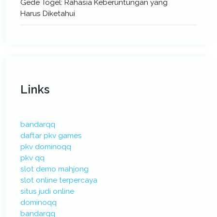
Gede Togel: Rahasia Keberuntungan yang
Harus Diketahui
Links
bandarqq
daftar pkv games
pkv dominoqq
pkv qq
slot demo mahjong
slot online terpercaya
situs judi online
dominoqq
bandarqq