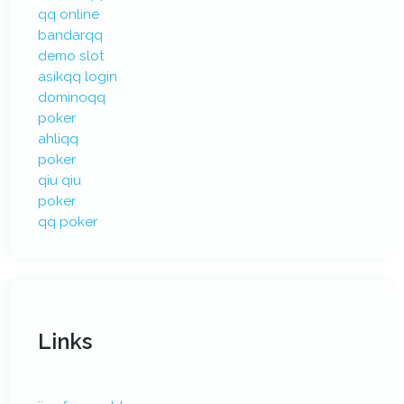
qq online
bandarqq
demo slot
asikqq login
dominoqq
poker
ahliqq
poker
qiu qiu
poker
qq poker
Links