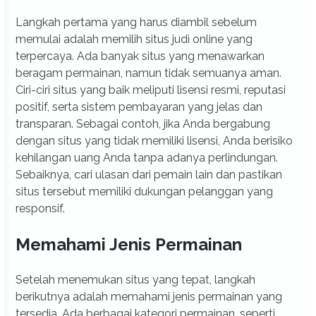
Langkah pertama yang harus diambil sebelum
memulai adalah memilih situs judi online yang
terpercaya. Ada banyak situs yang menawarkan
beragam permainan, namun tidak semuanya aman.
Ciri-ciri situs yang baik meliputi lisensi resmi, reputasi
positif, serta sistem pembayaran yang jelas dan
transparan. Sebagai contoh, jika Anda bergabung
dengan situs yang tidak memiliki lisensi, Anda berisiko
kehilangan uang Anda tanpa adanya perlindungan.
Sebaiknya, cari ulasan dari pemain lain dan pastikan
situs tersebut memiliki dukungan pelanggan yang
responsif.
Memahami Jenis Permainan
Setelah menemukan situs yang tepat, langkah
berikutnya adalah memahami jenis permainan yang
tersedia. Ada berbagai kategori permainan, seperti