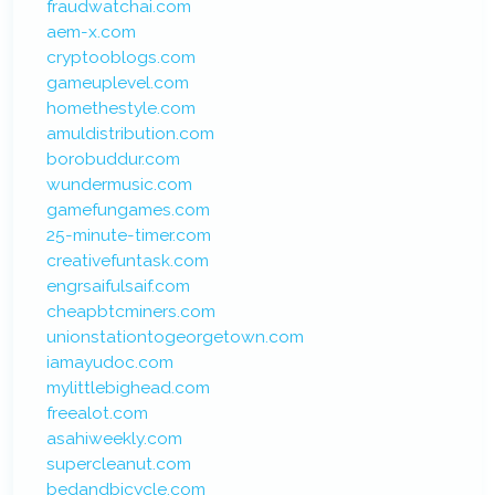
fraudwatchai.com
aem-x.com
cryptooblogs.com
gameuplevel.com
homethestyle.com
amuldistribution.com
borobuddur.com
wundermusic.com
gamefungames.com
25-minute-timer.com
creativefuntask.com
engrsaifulsaif.com
cheapbtcminers.com
unionstationtogeorgetown.com
iamayudoc.com
mylittlebighead.com
freealot.com
asahiweekly.com
supercleanut.com
bedandbicycle.com