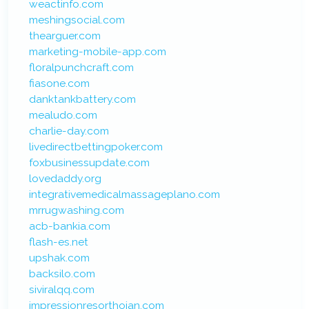
weactinfo.com
meshingsocial.com
thearguer.com
marketing-mobile-app.com
floralpunchcraft.com
fiasone.com
danktankbattery.com
mealudo.com
charlie-day.com
livedirectbettingpoker.com
foxbusinessupdate.com
lovedaddy.org
integrativemedicalmassageplano.com
mrrugwashing.com
acb-bankia.com
flash-es.net
upshak.com
backsilo.com
siviralqq.com
impressionresorthoian.com