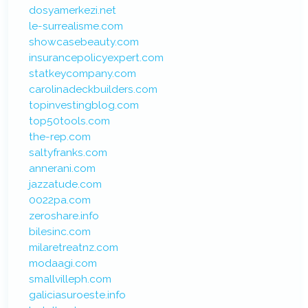
dosyamerkezi.net
le-surrealisme.com
showcasebeauty.com
insurancepolicyexpert.com
statkeycompany.com
carolinadeckbuilders.com
topinvestingblog.com
top50tools.com
the-rep.com
saltyfranks.com
annerani.com
jazzatude.com
0022pa.com
zeroshare.info
bilesinc.com
milaretreatnz.com
modaagi.com
smallvilleph.com
galiciasuroeste.info