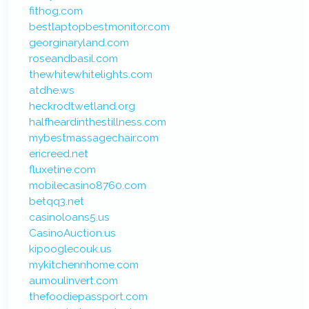
fithog.com
bestlaptopbestmonitor.com
georginaryland.com
roseandbasil.com
thewhitewhitelights.com
atdhe.ws
heckrodtwetland.org
halfheardinthestillness.com
mybestmassagechair.com
ericreed.net
fluxetine.com
mobilecasino8760.com
betqq3.net
casinoloans5.us
CasinoAuction.us
kipooglecouk.us
mykitchennhome.com
aumoulinvert.com
thefoodiepassport.com