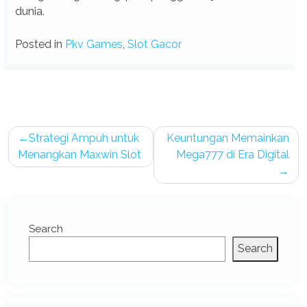
dunia.
Posted in
Pkv Games
,
Slot Gacor
Post
Strategi Ampuh untuk
Keuntungan Memainkan
navigation
Menangkan Maxwin Slot
Mega777 di Era Digital
Search
Search