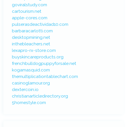
goviralstudy.com
cartourism.net
apple-cores.com
pulserasdeactividad10.com
barbaracarlotti.com
desktopmining.net
inthebleachers.net
lexapro-rx-store.com
buyskincareproducts.org
frenchbulldogpuppyforsale.net
kogamasquid.com
themultiplicationtablechart.com
casinoglamour.org
dextercoin.io
christianarticledirectory.org
5homestyle.com