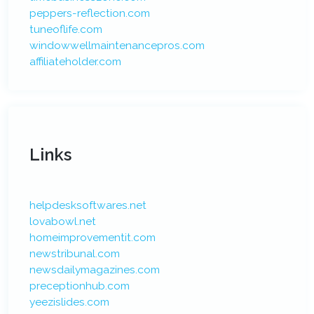
peppers-reflection.com
tuneoflife.com
windowwellmaintenancepros.com
affiliateholder.com
Links
helpdesksoftwares.net
lovabowl.net
homeimprovementit.com
newstribunal.com
newsdailymagazines.com
preceptionhub.com
yeezislides.com