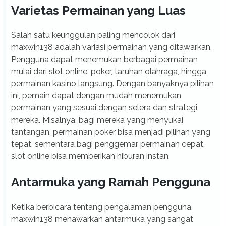
Varietas Permainan yang Luas
Salah satu keunggulan paling mencolok dari
maxwin138 adalah variasi permainan yang ditawarkan.
Pengguna dapat menemukan berbagai permainan
mulai dari slot online, poker, taruhan olahraga, hingga
permainan kasino langsung. Dengan banyaknya pilihan
ini, pemain dapat dengan mudah menemukan
permainan yang sesuai dengan selera dan strategi
mereka. Misalnya, bagi mereka yang menyukai
tantangan, permainan poker bisa menjadi pilihan yang
tepat, sementara bagi penggemar permainan cepat,
slot online bisa memberikan hiburan instan.
Antarmuka yang Ramah Pengguna
Ketika berbicara tentang pengalaman pengguna,
maxwin138 menawarkan antarmuka yang sangat