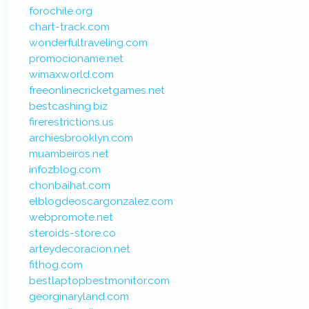
forochile.org
chart-track.com
wonderfultraveling.com
promocioname.net
wimaxworld.com
freeonlinecricketgames.net
bestcashing.biz
firerestrictions.us
archiesbrooklyn.com
muambeiros.net
infozblog.com
chonbaihat.com
elblogdeoscargonzalez.com
webpromote.net
steroids-store.co
arteydecoracion.net
fithog.com
bestlaptopbestmonitor.com
georginaryland.com