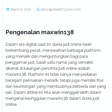
March 9, 2026
admin@ufabett732um3.com
Pengenalan maxwin138
Dalam era digital saat ini, dunia judi online telah
berkembang pesat, menawarkan berbagai platform
yang menarik dan menguntungkan bagi para
penggemar judi. Salah satu nama yang semakin
dikenal di kalangan pencinta judi online adalah
maxwin138. Platform ini tidak hanya menyediakan
beragam permainan menarik, tetapi juga memiliki fitur
dan keuntungan yang membuatnya berbeda dari yang
lain. Dalam artikel ini, kita akan menggali lebih dalam
mengenai keunggulan maxwin138 dalam dunia judi
online.