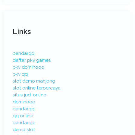
Links
bandarqq
daftar pkv games
pkv dominoqq
pkv qq
slot demo mahjong
slot online terpercaya
situs judi online
dominoqq
bandarqq
qq online
bandarqq
demo slot