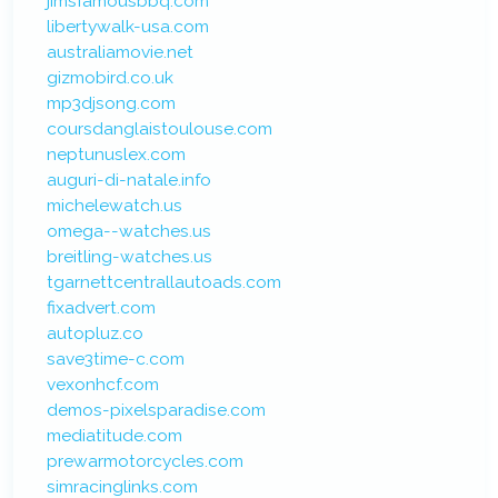
jimsfamousbbq.com
libertywalk-usa.com
australiamovie.net
gizmobird.co.uk
mp3djsong.com
coursdanglaistoulouse.com
neptunuslex.com
auguri-di-natale.info
michelewatch.us
omega--watches.us
breitling-watches.us
tgarnettcentrallautoads.com
fixadvert.com
autopluz.co
save3time-c.com
vexonhcf.com
demos-pixelsparadise.com
mediatitude.com
prewarmotorcycles.com
simracinglinks.com