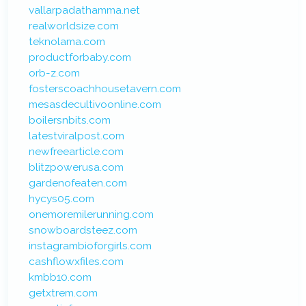
vallarpadathamma.net
realworldsize.com
teknolama.com
productforbaby.com
orb-z.com
fosterscoachhousetavern.com
mesasdecultivoonline.com
boilersnbits.com
latestviralpost.com
newfreearticle.com
blitzpowerusa.com
gardenofeaten.com
hycys05.com
onemoremilerunning.com
snowboardsteez.com
instagrambioforgirls.com
cashflowxfiles.com
kmbb10.com
getxtrem.com