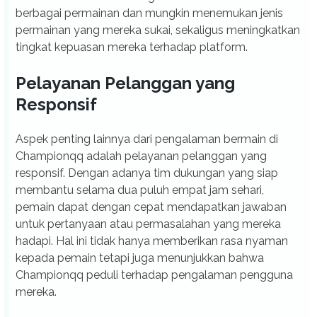
berbagai permainan dan mungkin menemukan jenis
permainan yang mereka sukai, sekaligus meningkatkan
tingkat kepuasan mereka terhadap platform.
Pelayanan Pelanggan yang
Responsif
Aspek penting lainnya dari pengalaman bermain di
Championqq adalah pelayanan pelanggan yang
responsif. Dengan adanya tim dukungan yang siap
membantu selama dua puluh empat jam sehari,
pemain dapat dengan cepat mendapatkan jawaban
untuk pertanyaan atau permasalahan yang mereka
hadapi. Hal ini tidak hanya memberikan rasa nyaman
kepada pemain tetapi juga menunjukkan bahwa
Championqq peduli terhadap pengalaman pengguna
mereka.