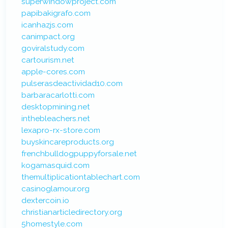
superwindowproject.com
papibakigrafo.com
icanhazjs.com
canimpact.org
goviralstudy.com
cartourism.net
apple-cores.com
pulserasdeactividad10.com
barbaracarlotti.com
desktopmining.net
inthebleachers.net
lexapro-rx-store.com
buyskincareproducts.org
frenchbulldogpuppyforsale.net
kogamasquid.com
themultiplicationtablechart.com
casinoglamour.org
dextercoin.io
christianarticledirectory.org
5homestyle.com