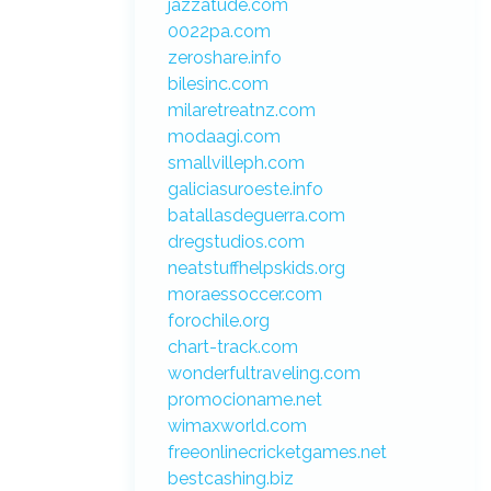
jazzatude.com
0022pa.com
zeroshare.info
bilesinc.com
milaretreatnz.com
modaagi.com
smallvilleph.com
galiciasuroeste.info
batallasdeguerra.com
dregstudios.com
neatstuffhelpskids.org
moraessoccer.com
forochile.org
chart-track.com
wonderfultraveling.com
promocioname.net
wimaxworld.com
freeonlinecricketgames.net
bestcashing.biz