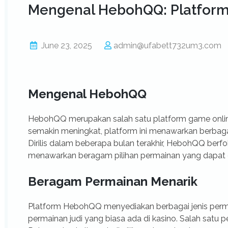
Mengenal HebohQQ: Platform
June 23, 2025
admin@ufabett732um3.com
Mengenal HebohQQ
HebohQQ merupakan salah satu platform game online
semakin meningkat, platform ini menawarkan berbaga
Dirilis dalam beberapa bulan terakhir, HebohQQ be
menawarkan beragam pilihan permainan yang dapat di
Beragam Permainan Menarik
Platform HebohQQ menyediakan berbagai jenis permai
permainan judi yang biasa ada di kasino. Salah satu p