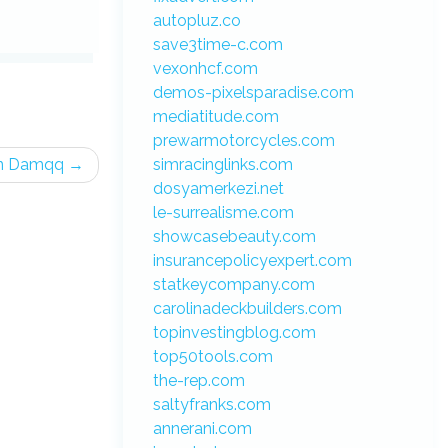
autopluz.co
save3time-c.com
vexonhcf.com
demos-pixelsparadise.com
mediatitude.com
prewarmotorcycles.com
simracinglinks.com
in Damqq
dosyamerkezi.net
le-surrealisme.com
showcasebeauty.com
insurancepolicyexpert.com
statkeycompany.com
carolinadeckbuilders.com
topinvestingblog.com
top50tools.com
the-rep.com
saltyfranks.com
annerani.com