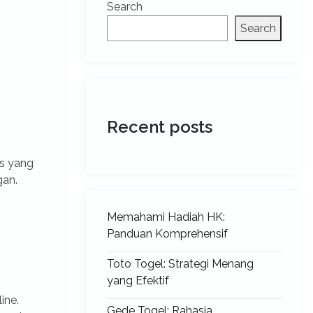
Search
Search
Recent posts
as yang
gan.
Memahami Hadiah HK:
Panduan Komprehensif
Toto Togel: Strategi Menang
yang Efektif
ine.
Gede Togel: Rahasia