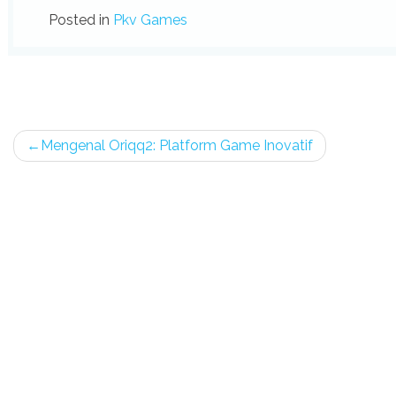
Posted in
Pkv Games
Post
Mengenal Oriqq2: Platform Game Inovatif
navigation