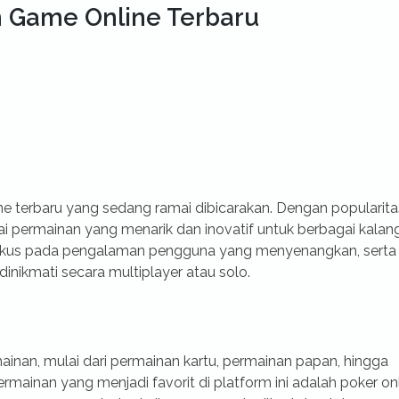
 Game Online Terbaru
 terbaru yang sedang ramai dibicarakan. Dengan popularit
i permainan yang menarik dan inovatif untuk berbagai kalan
rfokus pada pengalaman pengguna yang menyenangkan, serta
nikmati secara multiplayer atau solo.
nan, mulai dari permainan kartu, permainan papan, hingga
ermainan yang menjadi favorit di platform ini adalah poker onl