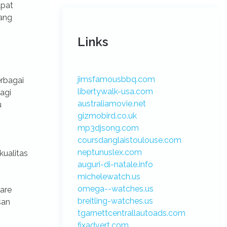
apat
ang
Links
jimsfamousbbq.com
erbagai
libertywalk-usa.com
agi
australiamovie.net
u
gizmobird.co.uk
mp3djsong.com
coursdanglaistoulouse.com
neptunuslex.com
ualitas
auguri-di-natale.info
michelewatch.us
omega--watches.us
are
breitling-watches.us
san
tgarnettcentrallautoads.com
fixadvert.com