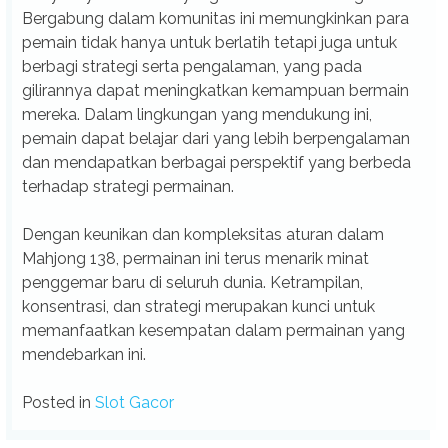
Bergabung dalam komunitas ini memungkinkan para
pemain tidak hanya untuk berlatih tetapi juga untuk
berbagi strategi serta pengalaman, yang pada
gilirannya dapat meningkatkan kemampuan bermain
mereka. Dalam lingkungan yang mendukung ini,
pemain dapat belajar dari yang lebih berpengalaman
dan mendapatkan berbagai perspektif yang berbeda
terhadap strategi permainan.
Dengan keunikan dan kompleksitas aturan dalam
Mahjong 138, permainan ini terus menarik minat
penggemar baru di seluruh dunia. Ketrampilan,
konsentrasi, dan strategi merupakan kunci untuk
memanfaatkan kesempatan dalam permainan yang
mendebarkan ini.
Posted in
Slot Gacor