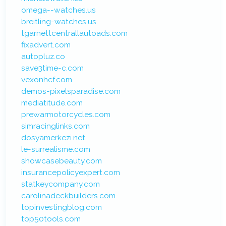
omega--watches.us
breitling-watches.us
tgarnettcentrallautoads.com
fixadvert.com
autopluz.co
save3time-c.com
vexonhcf.com
demos-pixelsparadise.com
mediatitude.com
prewarmotorcycles.com
simracinglinks.com
dosyamerkezi.net
le-surrealisme.com
showcasebeauty.com
insurancepolicyexpert.com
statkeycompany.com
carolinadeckbuilders.com
topinvestingblog.com
top50tools.com