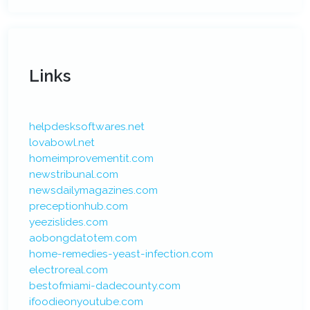
Links
helpdesksoftwares.net
lovabowl.net
homeimprovementit.com
newstribunal.com
newsdailymagazines.com
preceptionhub.com
yeezislides.com
aobongdatotem.com
home-remedies-yeast-infection.com
electroreal.com
bestofmiami-dadecounty.com
ifoodieonyoutube.com