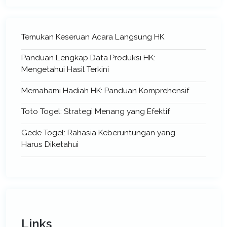
Temukan Keseruan Acara Langsung HK
Panduan Lengkap Data Produksi HK:
Mengetahui Hasil Terkini
Memahami Hadiah HK: Panduan Komprehensif
Toto Togel: Strategi Menang yang Efektif
Gede Togel: Rahasia Keberuntungan yang
Harus Diketahui
Links