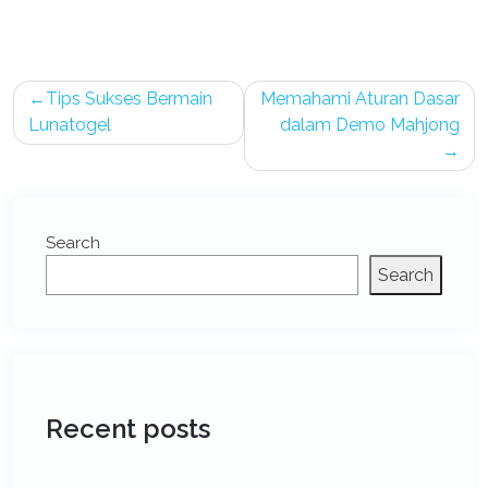
Post
Tips Sukses Bermain
Memahami Aturan Dasar
navigation
Lunatogel
dalam Demo Mahjong
Search
Search
Recent posts