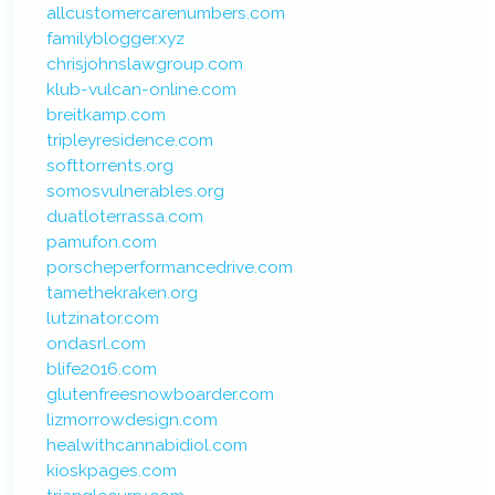
allcustomercarenumbers.com
familyblogger.xyz
chrisjohnslawgroup.com
klub-vulcan-online.com
breitkamp.com
tripleyresidence.com
softtorrents.org
somosvulnerables.org
duatloterrassa.com
pamufon.com
porscheperformancedrive.com
tamethekraken.org
lutzinator.com
ondasrl.com
blife2016.com
glutenfreesnowboarder.com
lizmorrowdesign.com
healwithcannabidiol.com
kioskpages.com