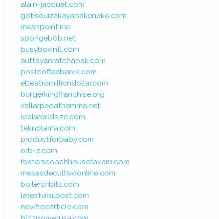
alain-jacquet.com
gotisouizakayabakeneko.com
meshpoint.me
spongebob.net
busyboxintl.com
auttayanratchapak.com
postcoffeebarva.com
elteatromilliondollar.com
burgerkingfranchise.org
vallarpadathamma.net
realworldsize.com
teknolama.com
productforbaby.com
orb-z.com
fosterscoachhousetavern.com
mesasdecultivoonline.com
boilersnbits.com
latestviralpost.com
newfreearticle.com
blitzpowerusa.com