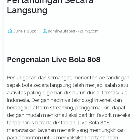
Pertandingan Secara
Langsung
June 1, 2026
admin@ufabett732um3.com
Pengenalan Live Bola 808
Penuh gairah dan semangat, menonton pertandingan
sepak bola secara langsung telah menjadi salah satu
aktivitas paling digemari di seluruh dunia, termasuk di
Indonesia. Dengan hadirnya teknologi internet dan
berbagai platform streaming, penggemar kini dapat
dengan mudah menikmati aksi dari tim favorit mereka
tanpa harus berada di stadion. Live Bola 808
menawarkan layanan menarik yang memungkinkan
para penonton untuk menyaksikan pertandingan