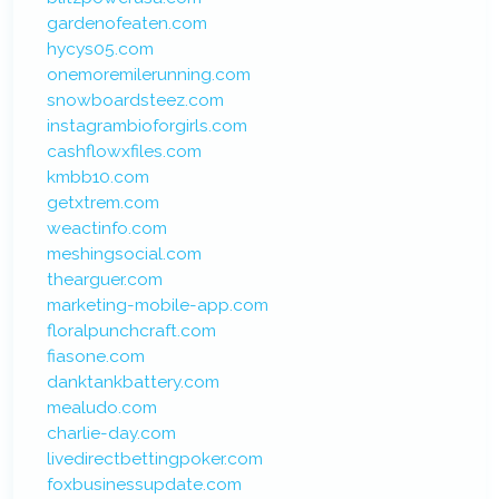
gardenofeaten.com
hycys05.com
onemoremilerunning.com
snowboardsteez.com
instagrambioforgirls.com
cashflowxfiles.com
kmbb10.com
getxtrem.com
weactinfo.com
meshingsocial.com
thearguer.com
marketing-mobile-app.com
floralpunchcraft.com
fiasone.com
danktankbattery.com
mealudo.com
charlie-day.com
livedirectbettingpoker.com
foxbusinessupdate.com