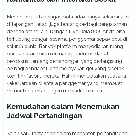
Menonton pertandingan bola tidak hanya sekadar aksi
di lapangan, tetapi juga tentang berbagi pengalaman
dengan orang lain. Dengan Live Bola 808, Anda bisa
terhubung dengan sesama penggemar sepak bola di
seluruh dunia. Banyak platform menyediakan ruang
obrolan atau forum di mana penonton dapat
berdiskusi tentang pertandingan yang berlangsung,
berbagi pendapat, dan merayakan gol yang dicetak
oleh tim favorit mereka. Hal ini menciptakan suasana
kekeluargaan di antara penggemar, yang membuat
menonton pertandingan menjadi lebih seru.
Kemudahan dalam Menemukan
Jadwal Pertandingan
Salah satu tantangan dalam menonton pertandingan