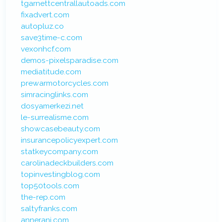
tgarnettcentrallautoads.com
fixadvert.com
autopluz.co
save3time-c.com
vexonhcf.com
demos-pixelsparadise.com
mediatitude.com
prewarmotorcycles.com
simracinglinks.com
dosyamerkezi.net
le-surrealisme.com
showcasebeauty.com
insurancepolicyexpert.com
statkeycompany.com
carolinadeckbuilders.com
topinvestingblog.com
top50tools.com
the-rep.com
saltyfranks.com
annerani.com