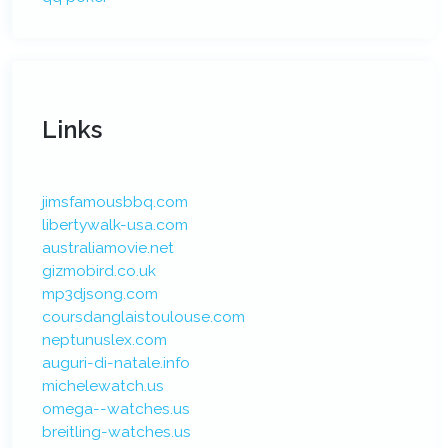
Links
jimsfamousbbq.com
libertywalk-usa.com
australiamovie.net
gizmobird.co.uk
mp3djsong.com
coursdanglaistoulouse.com
neptunuslex.com
auguri-di-natale.info
michelewatch.us
omega--watches.us
breitling-watches.us