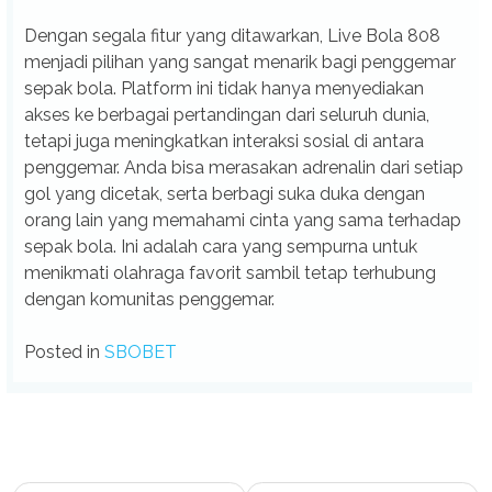
Dengan segala fitur yang ditawarkan, Live Bola 808
menjadi pilihan yang sangat menarik bagi penggemar
sepak bola. Platform ini tidak hanya menyediakan
akses ke berbagai pertandingan dari seluruh dunia,
tetapi juga meningkatkan interaksi sosial di antara
penggemar. Anda bisa merasakan adrenalin dari setiap
gol yang dicetak, serta berbagi suka duka dengan
orang lain yang memahami cinta yang sama terhadap
sepak bola. Ini adalah cara yang sempurna untuk
menikmati olahraga favorit sambil tetap terhubung
dengan komunitas penggemar.
Posted in
SBOBET