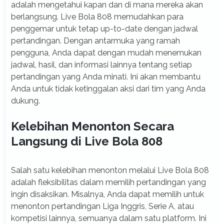
adalah mengetahui kapan dan di mana mereka akan
berlangsung. Live Bola 808 memudahkan para
penggemar untuk tetap up-to-date dengan jadwal
pertandingan. Dengan antarmuka yang ramah
pengguna, Anda dapat dengan mudah menemukan
jadwal, hasil, dan informasi lainnya tentang setiap
pertandingan yang Anda minati. Ini akan membantu
Anda untuk tidak ketinggalan aksi dari tim yang Anda
dukung.
Kelebihan Menonton Secara
Langsung di Live Bola 808
Salah satu kelebihan menonton melalui Live Bola 808
adalah fleksibilitas dalam memilih pertandingan yang
ingin disaksikan. Misalnya, Anda dapat memilih untuk
menonton pertandingan Liga Inggris, Serie A, atau
kompetisi lainnya, semuanya dalam satu platform. Ini