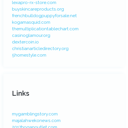
lexapro-rx-store.com
buyskincareproducts.org
frenchbulldogpuppyforsale.net
kogamasquid.com
themultiplicationtablechart.com
casinoglamour.org
dextercoin.io
christianarticledirectory.org
5homestyle.com
Links
mygamblingstory.com
majalahwekonews.com
2017hoganoutlet.com