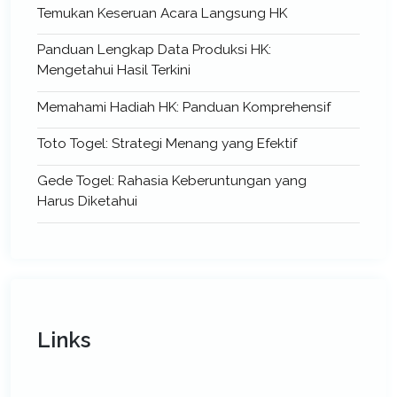
Temukan Keseruan Acara Langsung HK
Panduan Lengkap Data Produksi HK:
Mengetahui Hasil Terkini
Memahami Hadiah HK: Panduan Komprehensif
Toto Togel: Strategi Menang yang Efektif
Gede Togel: Rahasia Keberuntungan yang
Harus Diketahui
Links