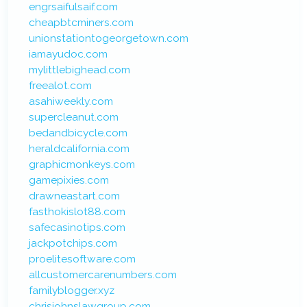
engrsaifulsaif.com
cheapbtcminers.com
unionstationtogeorgetown.com
iamayudoc.com
mylittlebighead.com
freealot.com
asahiweekly.com
supercleanut.com
bedandbicycle.com
heraldcalifornia.com
graphicmonkeys.com
gamepixies.com
drawneastart.com
fasthokislot88.com
safecasinotips.com
jackpotchips.com
proelitesoftware.com
allcustomercarenumbers.com
familyblogger.xyz
chrisjohnslawgroup.com