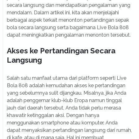
secara langsung dan mendapatkan pengalaman yang
mendalam. Dalam artikel ini, kita akan menjelajahi
berbagai aspek terkait menonton pertandingan sepak
bola secara langsung serta bagaimana Live Bola 808
dapat meningkatkan pengalaman menonton tersebut.
Akses ke Pertandingan Secara
Langsung
Salah satu manfaat utama dari platform seperti Live
Bola 808 adalah kemudahan akses ke pertandingan
yang sebelumnya sulit dijangkau. Misalnya, jika Anda
adalah penggemar klub-klub Eropa namun tinggal
jauh dari daerah tersebut, Anda tidak perlu merasa
khawatir ketinggalan aksi. Dengan hanya
menggunakan smartphone atau komputer, Anda
dapat menyaksikan pertandingan langsung dari rumah,
di kafe, atau di mana saja. Hal ini membuat