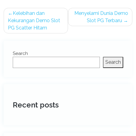
Post
Kelebihan dan
Menyelami Dunia Demo
navigation
Kekurangan Demo Slot
Slot PG Terbaru
PG Scatter Hitam
Search
Search
Recent posts