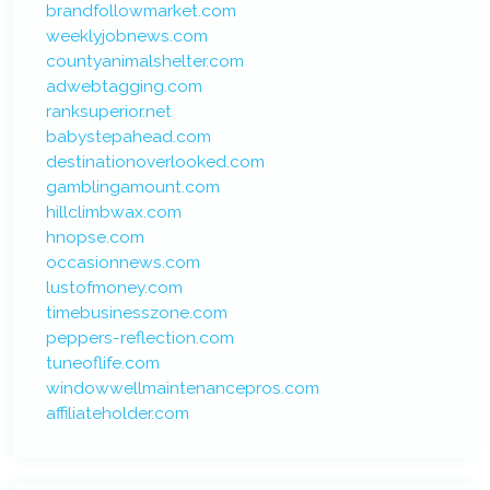
brandfollowmarket.com
weeklyjobnews.com
countyanimalshelter.com
adwebtagging.com
ranksuperior.net
babystepahead.com
destinationoverlooked.com
gamblingamount.com
hillclimbwax.com
hnopse.com
occasionnews.com
lustofmoney.com
timebusinesszone.com
peppers-reflection.com
tuneoflife.com
windowwellmaintenancepros.com
affiliateholder.com