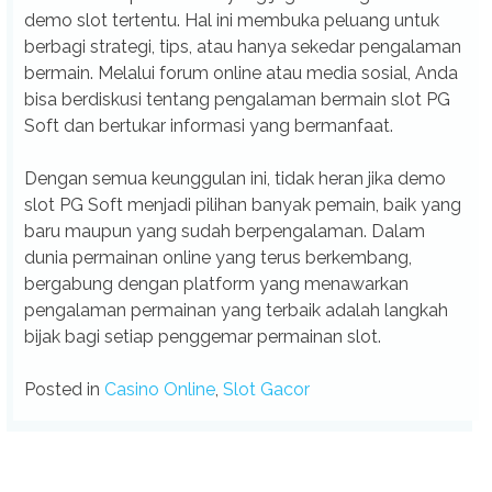
demo slot tertentu. Hal ini membuka peluang untuk
berbagi strategi, tips, atau hanya sekedar pengalaman
bermain. Melalui forum online atau media sosial, Anda
bisa berdiskusi tentang pengalaman bermain slot PG
Soft dan bertukar informasi yang bermanfaat.
Dengan semua keunggulan ini, tidak heran jika demo
slot PG Soft menjadi pilihan banyak pemain, baik yang
baru maupun yang sudah berpengalaman. Dalam
dunia permainan online yang terus berkembang,
bergabung dengan platform yang menawarkan
pengalaman permainan yang terbaik adalah langkah
bijak bagi setiap penggemar permainan slot.
Posted in
Casino Online
,
Slot Gacor