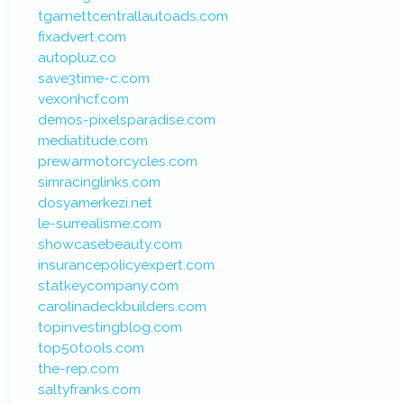
tgarnettcentrallautoads.com
fixadvert.com
autopluz.co
save3time-c.com
vexonhcf.com
demos-pixelsparadise.com
mediatitude.com
prewarmotorcycles.com
simracinglinks.com
dosyamerkezi.net
le-surrealisme.com
showcasebeauty.com
insurancepolicyexpert.com
statkeycompany.com
carolinadeckbuilders.com
topinvestingblog.com
top50tools.com
the-rep.com
saltyfranks.com