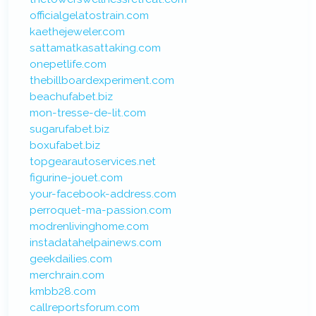
officialgelatostrain.com
kaethejeweler.com
sattamatkasattaking.com
onepetlife.com
thebillboardexperiment.com
beachufabet.biz
mon-tresse-de-lit.com
sugarufabet.biz
boxufabet.biz
topgearautoservices.net
figurine-jouet.com
your-facebook-address.com
perroquet-ma-passion.com
modrenlivinghome.com
instadatahelpainews.com
geekdailies.com
merchrain.com
kmbb28.com
callreportsforum.com