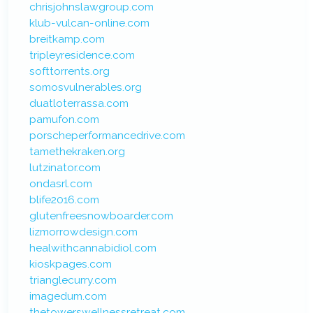
chrisjohnslawgroup.com
klub-vulcan-online.com
breitkamp.com
tripleyresidence.com
softtorrents.org
somosvulnerables.org
duatloterrassa.com
pamufon.com
porscheperformancedrive.com
tamethekraken.org
lutzinator.com
ondasrl.com
blife2016.com
glutenfreesnowboarder.com
lizmorrowdesign.com
healwithcannabidiol.com
kioskpages.com
trianglecurry.com
imagedum.com
thetowerswellnessretreat.com