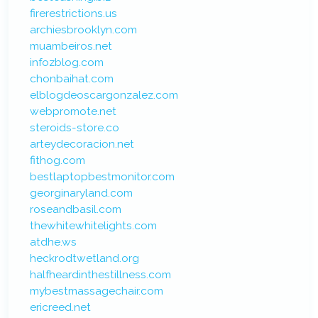
firerestrictions.us
archiesbrooklyn.com
muambeiros.net
infozblog.com
chonbaihat.com
elblogdeoscargonzalez.com
webpromote.net
steroids-store.co
arteydecoracion.net
fithog.com
bestlaptopbestmonitor.com
georginaryland.com
roseandbasil.com
thewhitewhitelights.com
atdhe.ws
heckrodtwetland.org
halfheardinthestillness.com
mybestmassagechair.com
ericreed.net