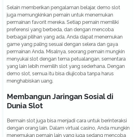
Selain memberikan pengalaman belajar, demo slot
juga memungkinkan pemain untuk menemukan
permainan favorit mereka. Setiap pemain memiliki
preferensi yang berbeda, dan dengan mencoba
berbagai pilihan yang ada, Anda dapat menemukan
game yang paling sesuai dengan selera dan gaya
permainan Anda. Misalnya, seorang pemain mungkin
menyukai slot dengan tema petualangan, sementara
yang lain lebih memilih slot yang sederhana. Dengan
demo slot, semua itu bisa diujicoba tanpa harus
menghabiskan uang.
Membangun Jaringan Sosial di
Dunia Slot
Bermain slot juga bisa menjadi cara untuk berinteraksi
dengan orang lain. Dalam virtual casino, Anda mungkin
menemukan pemain lain yang juga sedang mencoba