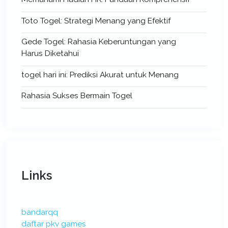
Toto Togel: Strategi Menang yang Efektif
Gede Togel: Rahasia Keberuntungan yang
Harus Diketahui
togel hari ini: Prediksi Akurat untuk Menang
Rahasia Sukses Bermain Togel
Links
bandarqq
daftar pkv games