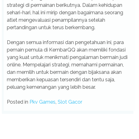
strategi di permainan berikutnya. Dalam kehidupan
sehari-hari, hal ini mirip dengan bagaimana seorang
atlet mengevaluasi penampilannya setelah
pertandingan untuk terus berkembang.
Dengan semua informasi dan pengetahuan ini, para
pemain pemula di KembarQQ akan memiliki fondasi
yang kuat untuk menikmati pengalaman bermain judi
online. Mempelajari strategi, memahami permainan,
dan memilih untuk bermain dengan bijaksana akan
memberikan kepuasan tersendiri dan tentu saja,
peluang kemenangan yang lebih besar.
Posted in
Pkv Games
,
Slot Gacor