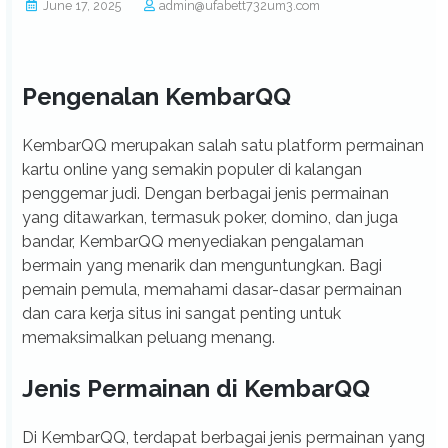
June 17, 2025
admin@ufabett732um3.com
Pengenalan KembarQQ
KembarQQ merupakan salah satu platform permainan
kartu online yang semakin populer di kalangan
penggemar judi. Dengan berbagai jenis permainan
yang ditawarkan, termasuk poker, domino, dan juga
bandar, KembarQQ menyediakan pengalaman
bermain yang menarik dan menguntungkan. Bagi
pemain pemula, memahami dasar-dasar permainan
dan cara kerja situs ini sangat penting untuk
memaksimalkan peluang menang.
Jenis Permainan di KembarQQ
Di KembarQQ, terdapat berbagai jenis permainan yang