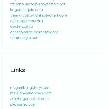
frenchbulldogpuppyforsale.net
kogamasquid.com
themultiplicationtablechart.com
casinoglamour.org
dextercoin.io
christianarticledirectory.org
5homestyle.com
Links
mygamblingstory.com
majalahwekonews.com
2017hoganoutlet.com
pelmanec.com