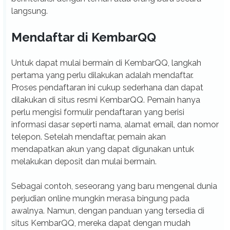
langsung.
Mendaftar di KembarQQ
Untuk dapat mulai bermain di KembarQQ, langkah
pertama yang perlu dilakukan adalah mendaftar.
Proses pendaftaran ini cukup sederhana dan dapat
dilakukan di situs resmi KembarQQ. Pemain hanya
perlu mengisi formulir pendaftaran yang berisi
informasi dasar seperti nama, alamat email, dan nomor
telepon. Setelah mendaftar, pemain akan
mendapatkan akun yang dapat digunakan untuk
melakukan deposit dan mulai bermain.
Sebagai contoh, seseorang yang baru mengenal dunia
perjudian online mungkin merasa bingung pada
awalnya. Namun, dengan panduan yang tersedia di
situs KembarQQ, mereka dapat dengan mudah