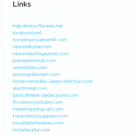
Links
helpdesksoftwares.net
lovabowl.net
homeimprovementit.com
newstribunal.com
newsdailymagazines.com
preceptionhub.com
yeezislides.com
aobongdatotem.com
home-remedies-yeast-infection.com
electroreal.com
bestofmiami-dadecounty.com
ifoodieonyoutube.com
mineshoppingcart.com
topworkoutsupplies.com
mouthshutreviews.com
hirzadesalta.com