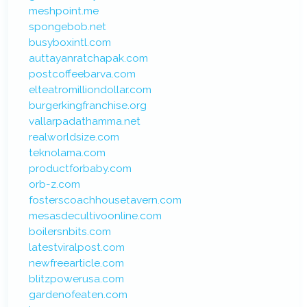
meshpoint.me
spongebob.net
busyboxintl.com
auttayanratchapak.com
postcoffeebarva.com
elteatromilliondollar.com
burgerkingfranchise.org
vallarpadathamma.net
realworldsize.com
teknolama.com
productforbaby.com
orb-z.com
fosterscoachhousetavern.com
mesasdecultivoonline.com
boilersnbits.com
latestviralpost.com
newfreearticle.com
blitzpowerusa.com
gardenofeaten.com