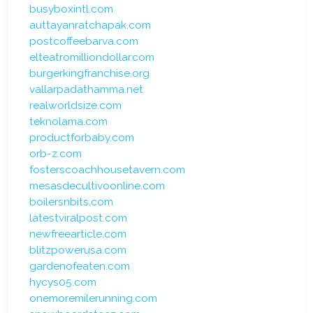
busyboxintl.com
auttayanratchapak.com
postcoffeebarva.com
elteatromilliondollar.com
burgerkingfranchise.org
vallarpadathamma.net
realworldsize.com
teknolama.com
productforbaby.com
orb-z.com
fosterscoachhousetavern.com
mesasdecultivoonline.com
boilersnbits.com
latestviralpost.com
newfreearticle.com
blitzpowerusa.com
gardenofeaten.com
hycys05.com
onemoremilerunning.com