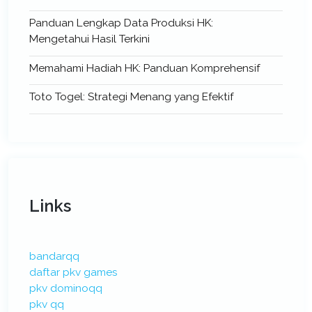
Panduan Lengkap Data Produksi HK:
Mengetahui Hasil Terkini
Memahami Hadiah HK: Panduan Komprehensif
Toto Togel: Strategi Menang yang Efektif
Links
bandarqq
daftar pkv games
pkv dominoqq
pkv qq