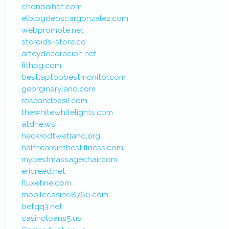
chonbaihat.com
elblogdeoscargonzalez.com
webpromote.net
steroids-store.co
arteydecoracion.net
fithog.com
bestlaptopbestmonitor.com
georginaryland.com
roseandbasil.com
thewhitewhitelights.com
atdhe.ws
heckrodtwetland.org
halfheardinthestillness.com
mybestmassagechair.com
ericreed.net
fluxetine.com
mobilecasino8760.com
betqq3.net
casinoloans5.us