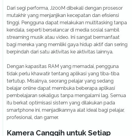
Dari segi performa, J200M dibekali dengan prosesor
mutakhir yang menjanjikan kecepatan dan efisiensi
tinggi. Pengguna dapat melakukan multitasking tanpa
kendala, seperti berselancar di media sosial sambil
streaming musik atau video. Ini sangat bermanfaat
bagi mereka yang memiliki gaya hidup aktif dan sering
berpindah dari satu aktivitas ke aktivitas lainnya.
Dengan kapasitas RAM yang memadai, pengguna
tidak perlu khawatir tentang aplikasi yang tiba-tiba
tertutup. Misalnya, seorang pelajar yang sedang
belajar online dapat membuka beberapa aplikasi
pembelajaran sekaligus tanpa mengalami lag. Semua
itu berkat optimisasi sistem yang dilakukan pada
smartphone ini, menjadikannya alat ideal bagi pelajar,
profesional, dan gamer.
Kamera Canggih untuk Setiap