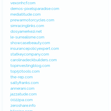
vexonhcf.com
demos-pixelsparadise.com
mediatitude.com
prewarmotorcycles.com
simracinglinks.com
dosyamerkezi.net
le-surrealisme.com
showcasebeauty.com
insurancepolicyexpert.com
statkeycompany.com
carolinadeckbuilders.com
topinvestingblog.com
top50tools.com
the-rep.com
saltyfranks.com
annerani.com
jazzatude.com
0022pa.com
zeroshare.info