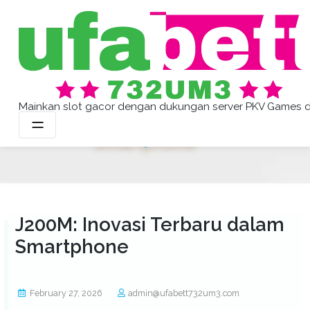
Skip
to
content
Slot Gacor
Mainkan slot gacor dengan dukungan server PKV Games dan
J200M: Inovasi Terbaru dalam
Smartphone
J200M: Inovasi Terbaru dalam
Smartphone
February 27, 2026
admin@ufabett732um3.com