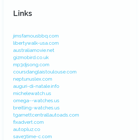
Links
jimsfamousbbq.com
libertywalk-usa.com
australiamovie.net
gizmobird.co.uk
mp3djsong.com
coursdanglaistoulouse.com
neptunuslex.com
auguri-di-natale.info
michelewatch.us
omega--watches.us
breitling-watches.us
tgarnettcentrallautoads.com
fixadvert.com
autopluz.co
save3time-c.com