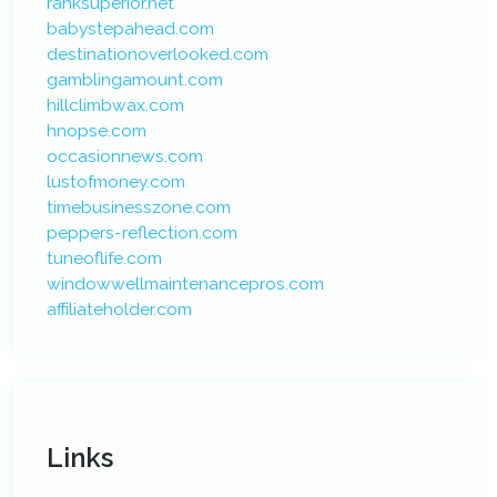
ranksuperior.net
babystepahead.com
destinationoverlooked.com
gamblingamount.com
hillclimbwax.com
hnopse.com
occasionnews.com
lustofmoney.com
timebusinesszone.com
peppers-reflection.com
tuneoflife.com
windowwellmaintenancepros.com
affiliateholder.com
Links