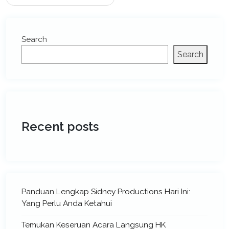
Search
Search
Recent posts
Panduan Lengkap Sidney Productions Hari Ini:
Yang Perlu Anda Ketahui
Temukan Keseruan Acara Langsung HK