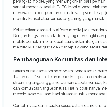
perangkat mobile, yang memungkinkan para pemain un
sangat menonjol adalah PUBG Mobile, yang telah menc
menawarkan pengalaman bermain yang seru, tetapi ju
memiliki konsol atau komputer gaming yang mahal.
Ketersediaan game di platform mobile juga mendoro
Dengan fungsi cross-platform yang memungkinkan p
mobile semakin menarik perhatian. Selain itu, game
memiliki kualitas grafis dan gameplay yang setara d
Pembangunan Komunitas dan Inter
Dalam dunia game online modern, pengalaman bermain k
Twitch dan Discord telah mendukung para pemain unt
streaming langsung game, pemain dapat membagika
dan komunitas yang lebih luas. Hal ini tidak hanya m
menciptakan peluang bagi streamer untuk mendapat
Contoh nyata dari interaksi sosial dalam game onlin