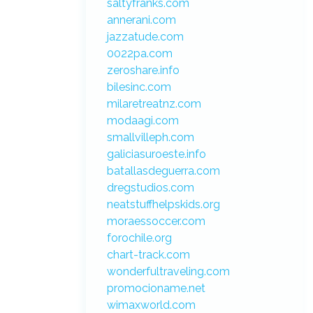
saltyfranks.com
annerani.com
jazzatude.com
0022pa.com
zeroshare.info
bilesinc.com
milaretreatnz.com
modaagi.com
smallvilleph.com
galiciasuroeste.info
batallasdeguerra.com
dregstudios.com
neatstuffhelpskids.org
moraessoccer.com
forochile.org
chart-track.com
wonderfultraveling.com
promocioname.net
wimaxworld.com