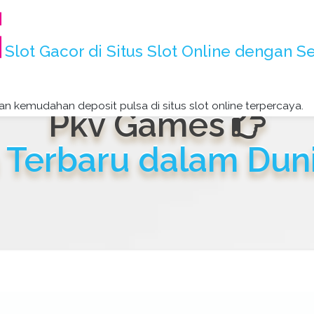
Slot Gacor di Situs Slot Online dengan S
kemudahan deposit pulsa di situs slot online terpercaya.
Pkv Games
 Terbaru dalam Dun