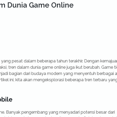
am Dunia Game Online
 yang pesat dalam beberapa tahun terakhir. Dengan kemajua
si, tren dalam dunia game online juga ikut berubah. Game ti
menjadi bagian dari budaya modern yang menyentuh berbagai 
tikel ini, kita akan mengeksplorasi beberapa tren terbaru yan
bile
e. Banyak pengembang yang menyadari potensi besar dari