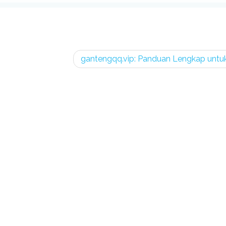
gantengqq.vip: Panduan Lengkap untu