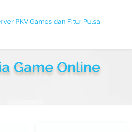
erver PKV Games dan Fitur Pulsa
ia Game Online