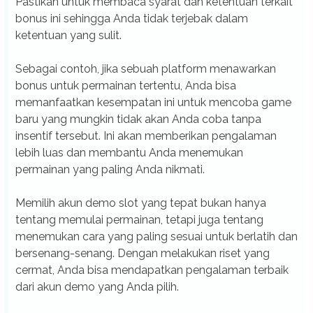
Pastikan untuk membaca syarat dan ketentuan terkait
bonus ini sehingga Anda tidak terjebak dalam
ketentuan yang sulit.
Sebagai contoh, jika sebuah platform menawarkan
bonus untuk permainan tertentu, Anda bisa
memanfaatkan kesempatan ini untuk mencoba game
baru yang mungkin tidak akan Anda coba tanpa
insentif tersebut. Ini akan memberikan pengalaman
lebih luas dan membantu Anda menemukan
permainan yang paling Anda nikmati.
Memilih akun demo slot yang tepat bukan hanya
tentang memulai permainan, tetapi juga tentang
menemukan cara yang paling sesuai untuk berlatih dan
bersenang-senang. Dengan melakukan riset yang
cermat, Anda bisa mendapatkan pengalaman terbaik
dari akun demo yang Anda pilih.