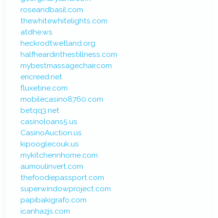
roseandbasil.com
thewhitewhitelights.com
atdhe.ws
heckrodtwetland.org
halfheardinthestillness.com
mybestmassagechair.com
ericreed.net
fluxetine.com
mobilecasino8760.com
betqq3.net
casinoloans5.us
CasinoAuction.us
kipooglecouk.us
mykitchennhome.com
aumoulinvert.com
thefoodiepassport.com
superwindowproject.com
papibakigrafo.com
icanhazjs.com