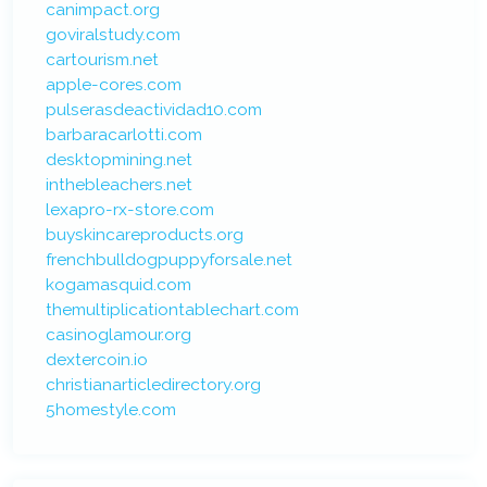
canimpact.org
goviralstudy.com
cartourism.net
apple-cores.com
pulserasdeactividad10.com
barbaracarlotti.com
desktopmining.net
inthebleachers.net
lexapro-rx-store.com
buyskincareproducts.org
frenchbulldogpuppyforsale.net
kogamasquid.com
themultiplicationtablechart.com
casinoglamour.org
dextercoin.io
christianarticledirectory.org
5homestyle.com