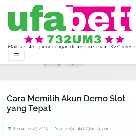
Skip
to
content
Casino Online
Mainkan slot gacor dengan dukungan server PKV Games dan
Cara Memilih Akun Demo Slot
yang Tepat
Cara Memilih Akun Demo Slot
yang Tepat
September 23, 2025
admin@ufabett732um3.com