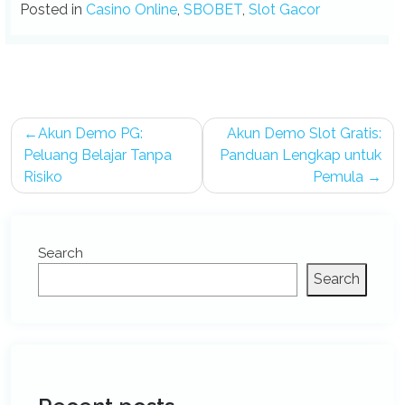
Posted in
Casino Online
,
SBOBET
,
Slot Gacor
Post
Akun Demo PG:
Akun Demo Slot Gratis:
navigation
Peluang Belajar Tanpa
Panduan Lengkap untuk
Risiko
Pemula
Search
Search