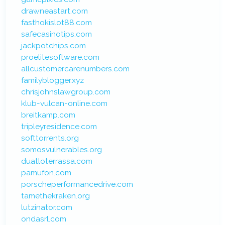
drawneastart.com
fasthokislot88.com
safecasinotips.com
jackpotchips.com
proelitesoftware.com
allcustomercarenumbers.com
familyblogger.xyz
chrisjohnslawgroup.com
klub-vulcan-online.com
breitkamp.com
tripleyresidence.com
softtorrents.org
somosvulnerables.org
duatloterrassa.com
pamufon.com
porscheperformancedrive.com
tamethekraken.org
lutzinator.com
ondasrl.com