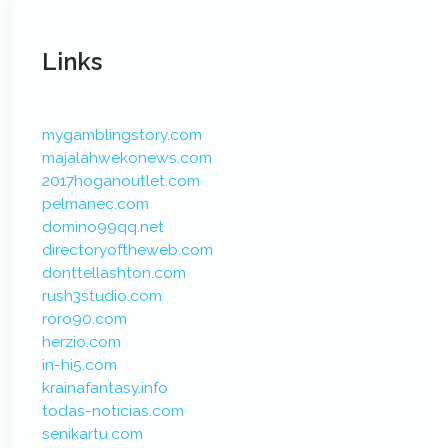
Links
mygamblingstory.com
majalahwekonews.com
2017hoganoutlet.com
pelmanec.com
domino99qq.net
directoryoftheweb.com
donttellashton.com
rush3studio.com
roro90.com
herzio.com
in-hi5.com
krainafantasy.info
todas-noticias.com
senikartu.com