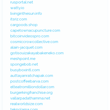
rusportal.net
watty.io
livinginthesun.info
itsriz.com
cargoods.shop
capetownacupuncture.com
bitcoinvideospro.com
cosmiccrowcollective.com
alain-jacquet.com
gotisouizakayabakeneko.com
meshpoint.me
spongebob.net
busyboxintl.com
auttayanratchapak.com
postcoffeebarva.com
elteatromilliondollar.com
burgerkingfranchise.org
vallarpadathamma.net
realworldsize.com
teknolama.com