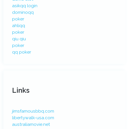
asikqq login
dominoqq
poker
ahliqq
poker
qiu qiu
poker
qq poker
Links
jimsfamousbbq.com
libertywalk-usa.com
australiamovie.net