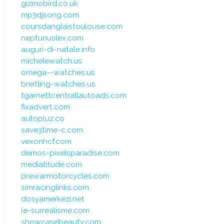
gizmobird.co.uk
mp3djsong.com
coursdanglaistoulouse.com
neptunuslex.com
auguri-di-natale.info
michelewatch.us
omega--watches.us
breitling-watches.us
tgarnettcentrallautoads.com
fixadvert.com
autopluz.co
save3time-c.com
vexonhcf.com
demos-pixelsparadise.com
mediatitude.com
prewarmotorcycles.com
simracinglinks.com
dosyamerkezi.net
le-surrealisme.com
showcasebeauty.com