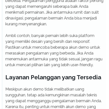
berbeda. Pengalaman pengguna adalah faktor penting
yang dapat memengaruhi seberapa baik Anda
menikmati permainan. Jika antarmuka rumit dan sulit
dinavigasi, pengalaman bermain Anda bisa menjadi
kurang menyenangkan.
Ambil contoh, banyak pemain lebih suka platform
yang memiliki desain yang bersih dan responsif.
Pastikan untuk mencoba beberapa akun demo untuk
merasakan pengalaman yang berbeda. Jika Anda
menemukan antarmuka yang tidak sesuai, jangan ragu
untuk mencari pilihan lain yang lebih user-friendly.
Layanan Pelanggan yang Tersedia
Meskipun akun demo tidak melibatkan uang
sungguhan, tetap ada kemungkinan masalah teknis
yang dapat mengganggu pengalaman bermain Anda.
Karena itu, penting untuk memilih akun demo yang