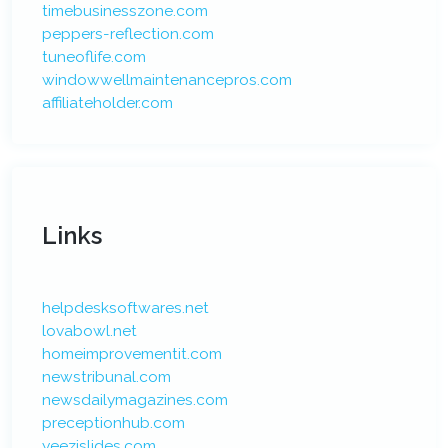
timebusinesszone.com
peppers-reflection.com
tuneoflife.com
windowwellmaintenancepros.com
affiliateholder.com
Links
helpdesksoftwares.net
lovabowl.net
homeimprovementit.com
newstribunal.com
newsdailymagazines.com
preceptionhub.com
yeezislides.com