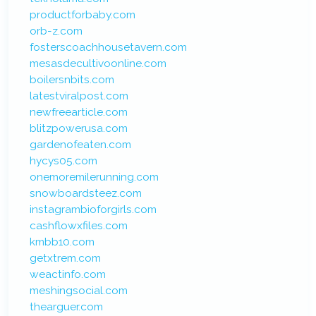
productforbaby.com
orb-z.com
fosterscoachhousetavern.com
mesasdecultivoonline.com
boilersnbits.com
latestviralpost.com
newfreearticle.com
blitzpowerusa.com
gardenofeaten.com
hycys05.com
onemoremilerunning.com
snowboardsteez.com
instagrambioforgirls.com
cashflowxfiles.com
kmbb10.com
getxtrem.com
weactinfo.com
meshingsocial.com
thearguer.com