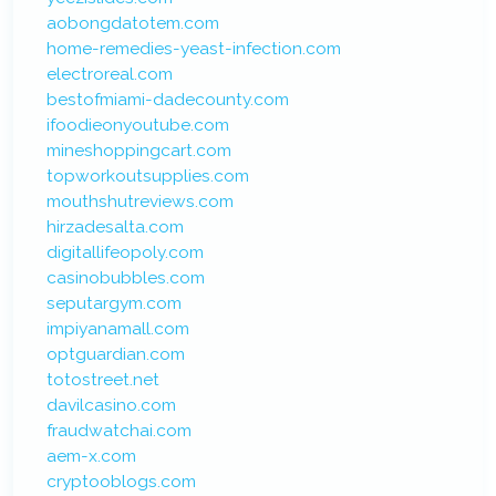
aobongdatotem.com
home-remedies-yeast-infection.com
electroreal.com
bestofmiami-dadecounty.com
ifoodieonyoutube.com
mineshoppingcart.com
topworkoutsupplies.com
mouthshutreviews.com
hirzadesalta.com
digitallifeopoly.com
casinobubbles.com
seputargym.com
impiyanamall.com
optguardian.com
totostreet.net
davilcasino.com
fraudwatchai.com
aem-x.com
cryptooblogs.com