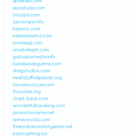
annerani.com
jazzatude.com
0022pa.com
zeroshare.info
bilesinc.com
milaretreatnz.com
modaagi.com
smallvilleph.com
galiciasuroeste.info
batallasdeguerra.com
dregstudios.com
neatstuffhelpskids.org
moraessoccer.com
forochile.org
chart-track.com
wonderfultraveling.com
promocioname.net
wimaxworld.com
freeonlinecricketgames.net
bestcashing.biz