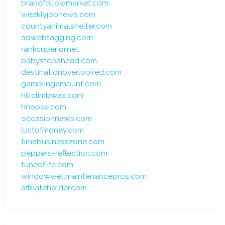
brandfollowmarket.com
weeklyjobnews.com
countyanimalshelter.com
adwebtagging.com
ranksuperior.net
babystepahead.com
destinationoverlooked.com
gamblingamount.com
hillclimbwax.com
hnopse.com
occasionnews.com
lustofmoney.com
timebusinesszone.com
peppers-reflection.com
tuneoflife.com
windowwellmaintenancepros.com
affiliateholder.com