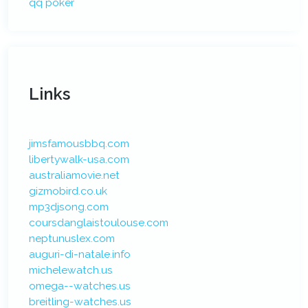
qq poker
Links
jimsfamousbbq.com
libertywalk-usa.com
australiamovie.net
gizmobird.co.uk
mp3djsong.com
coursdanglaistoulouse.com
neptunuslex.com
auguri-di-natale.info
michelewatch.us
omega--watches.us
breitling-watches.us