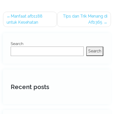
Post
Manfaat afb1188
Tips dan Trik Menang di
navigation
untuk Kesehatan
Afb365
Search
Search
Recent posts