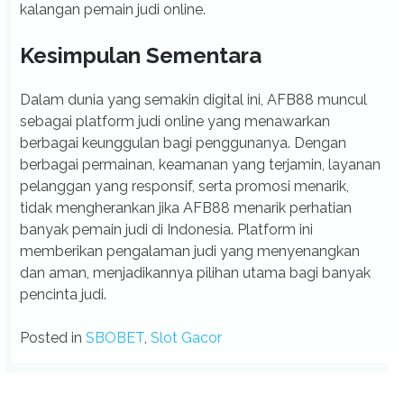
kalangan pemain judi online.
Kesimpulan Sementara
Dalam dunia yang semakin digital ini, AFB88 muncul
sebagai platform judi online yang menawarkan
berbagai keunggulan bagi penggunanya. Dengan
berbagai permainan, keamanan yang terjamin, layanan
pelanggan yang responsif, serta promosi menarik,
tidak mengherankan jika AFB88 menarik perhatian
banyak pemain judi di Indonesia. Platform ini
memberikan pengalaman judi yang menyenangkan
dan aman, menjadikannya pilihan utama bagi banyak
pencinta judi.
Posted in
SBOBET
,
Slot Gacor