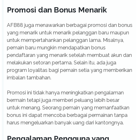
Promosi dan Bonus Menarik
AFB88 juga menawarkan berbagai promosi dan bonus
yang menarik untuk menarik pelanggan baru maupun
untuk mempertahankan pelanggan lama. Misalnya,
pemain baru mungkin mendapatkan bonus
pendaftaran yang menarik setelah membuat akun dan
melakukan setoran pertama. Selain itu, ada juga
program loyalitas bagi pemain setia yang memberikan
imbalan tambahan.
Promosi ini tidak hanya meningkatkan pengalaman
bermain tetapi juga memberi peluang lebih besar
untuk menang. Seorang pemain yang memanfaatkan
bonus ini dapat mencoba berbagai permainan tanpa
harus mengeluarkan banyak uang dari kantongnya.
Pengalaman Pengguna yang