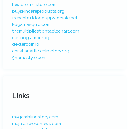
lexapro-rx-store.com
buyskincareproducts.org
frenchbulldogpuppyforsale.net
kogamasquid.com
themultiplicationtablechart.com
casinoglamour.org
dextercoin.io
christianarticledirectory.org
5homestyle.com
Links
mygamblingstory.com
majalahwekonews.com