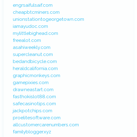
engrsaifulsaif.com
cheapbtcminers.com
unionstationtogeorgetown.com
iamayudoc.com
mylittlebighead.com
freealot.com
asahiweekly.com
supercleanut.com
bedandbicycle.com
heraldcalifornia.com
graphicmonkeys.com
gamepixies.com
drawneastart.com
fasthokislot88.com
safecasinotips.com
jackpotchips.com
proelitesoftware.com
allcustomercarenumbers.com
familyblogger.xyz