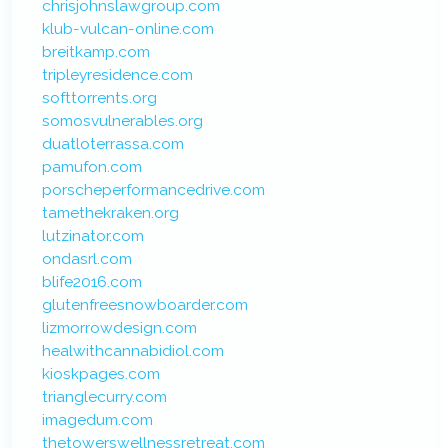
chrisjohnslawgroup.com
klub-vulcan-online.com
breitkamp.com
tripleyresidence.com
softtorrents.org
somosvulnerables.org
duatloterrassa.com
pamufon.com
porscheperformancedrive.com
tamethekraken.org
lutzinator.com
ondasrl.com
blife2016.com
glutenfreesnowboarder.com
lizmorrowdesign.com
healwithcannabidiol.com
kioskpages.com
trianglecurry.com
imagedum.com
thetowerswellnessretreat.com